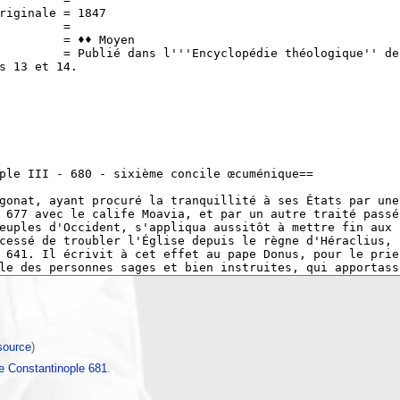
 source
)
e Constantinople 681
.