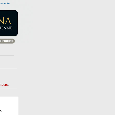
onnecter
uteurs
.