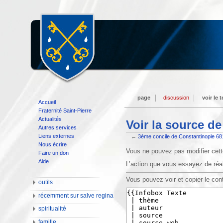
page
discussion
voir le 
Accueil
Fraternité Saint-Pierre
Actualités
Voir la source d
Autres services
Liens externes
←
3ème concile de Constantinople 68
Nous écrire
Vous ne pouvez pas modifier cette
Faire un don
Aide
L’action que vous essayez de réal
Vous pouvez voir et copier le con
outils
récemment sur salve regina
spiritualité
famille