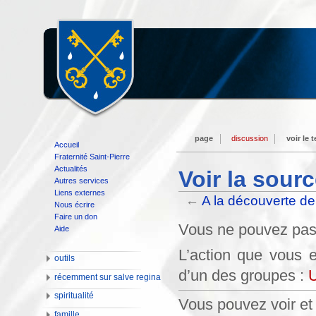
page
discussion
voir le 
Accueil
Fraternité Saint-Pierre
Actualités
Voir la sourc
Autres services
Liens externes
←
A la découverte de 
Nous écrire
Faire un don
Vous ne pouvez pas m
Aide
L’action que vous e
outils
d’un des groupes :
U
récemment sur salve regina
spiritualité
Vous pouvez voir et 
famille