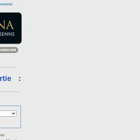
onnecter
tie :
bas.