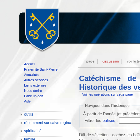
page
discussion
voir le t
Accueil
Fraternité Saint-Pierre
Actualités
Catéchisme de 
Autres services
Historique des v
Liens externes
Nous écrire
Voir les opérations sur cette page
Faire un don
Aide
Naviguer dans l’historique
À partir de l'année (et précéden
outils
Filtrer les
balises
:
récemment sur salve regina
spiritualité
Diff de sélection : cochez les bo
famille