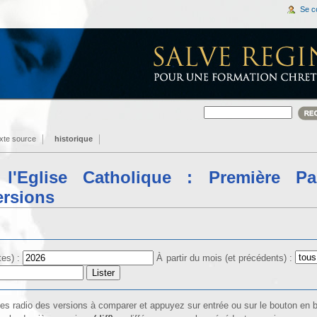
Se c
exte source
historique
l'Eglise Catholique : Première Par
ersions
tes) :
À partir du mois (et précédents) :
îtes radio des versions à comparer et appuyez sur entrée ou sur le bouton en 