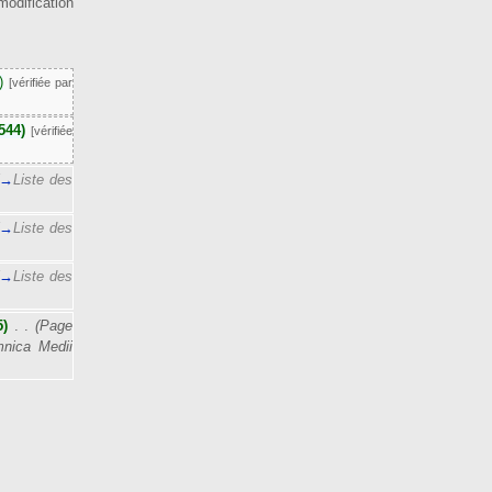
odification
)
[vérifiée par
544)
[vérifiée
→
Liste des
→
Liste des
→
Liste des
5)
‎
. .
(Page
nica Medii