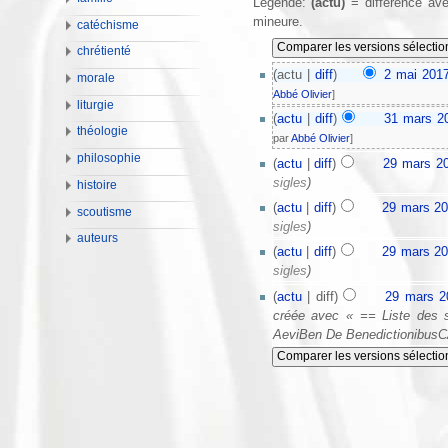
Légende:
(actu)
= différence ave
mineure.
catéchisme
chrétienté
(actu |
diff
)
2 mai 2017
morale
Abbé Olivier
]
liturgie
(
actu
|
diff
)
31 mars 2
théologie
par
Abbé Olivier
]
philosophie
(
actu
|
diff
)
29 mars 20
sigles
)
histoire
(
actu
|
diff
)
29 mars 20
scoutisme
sigles
)
auteurs
(
actu
|
diff
)
29 mars 20
sigles
)
(
actu
| diff)
29 mars 2
créée avec « == Liste des
AeviBen De Benedictionibus