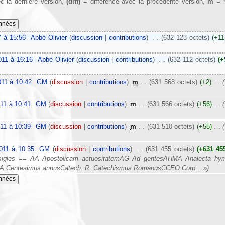
c la dernière version,
(diff)
= différence avec la précédente version,
m
= m
 à 15:56
‎
Abbé Olivier
(
discussion
|
contributions
)
‎
. .
(632 123 octets)
(+11
011 à 16:16
‎
Abbé Olivier
(
discussion
|
contributions
)
‎
. .
(632 112 octets)
(+
11 à 10:42
‎
GM
(
discussion
|
contributions
)
‎
m
. .
(631 568 octets)
(+2)
‎
. .
(
11 à 10:41
‎
GM
(
discussion
|
contributions
)
‎
m
. .
(631 566 octets)
(+56)
‎
. .
(
11 à 10:39
‎
GM
(
discussion
|
contributions
)
‎
m
. .
(631 510 octets)
(+55)
‎
. .
(
011 à 10:35
‎
GM
(
discussion
|
contributions
)
‎
. .
(631 455 octets)
(+631 45
 sigles == AA Apostolicam actuositatemAG Ad gentesAHMA Analecta hym
CA Centesimus annusCatech. R. Catechismus RomanusCCEO Corp... »)