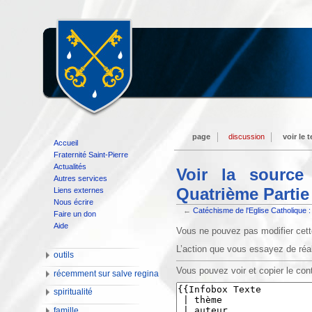
page
discussion
voir le 
Accueil
Fraternité Saint-Pierre
Actualités
Voir la source
Autres services
Quatrième Partie
Liens externes
Nous écrire
←
Catéchisme de l'Eglise Catholique 
Faire un don
Aide
Vous ne pouvez pas modifier cette
L’action que vous essayez de réal
outils
Vous pouvez voir et copier le con
récemment sur salve regina
spiritualité
famille