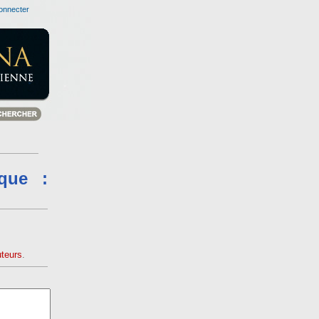
onnecter
que :
uteurs
.