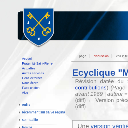
page
discussion
voir le t
Accueil
Fraternité Saint-Pierre
Actualités
Ecyclique "M
Autres services
Liens externes
Révision datée du 
Nous écrire
contributions
)
(Page 
Faire un don
Aide
avant 1969 | auteur = 
(diff) ← Version préc
outils
(diff)
récemment sur salve regina
spiritualité
Une
version vérifi
famille