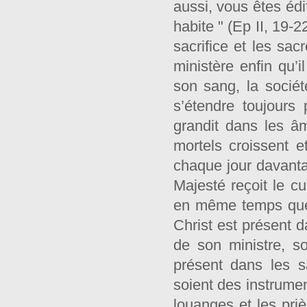
aussi, vous êtes édi
habite " (Ep II, 19-
sacrifice et les sa
ministère enfin qu’
son sang, la sociét
s’étendre toujours 
grandit dans les â
mortels croissent et
chaque jour davantag
Majesté reçoit le cu
en même temps que l
Christ est présent d
de son ministre, so
présent dans les sa
soient des instrumen
louanges et les priè