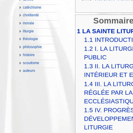
catéchisme
chrétienté
Sommair
morale
1
LA SAINTE LITU
liturgie
1.1
INTRODUCT
théologie
1.2
I. LA LITURG
philosophie
histoire
PUBLIC
scoutisme
1.3
II. LA LITUR
auteurs
INTÉRIEUR ET 
1.4
III. LA LITU
RÉGLÉE PAR LA
ECCLÉSIASTIQ
1.5
IV. PROGRÈ
DÉVELOPPEMEN
LITURGIE