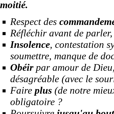
moitié.
Respect des
commandeme
Réfléchir avant de parler
Insolence
, contestation s
soumettre, manque de doci
Obéir
par amour de Dieu,
désagréable (avec le sour
Faire
plus
(de notre mieux
obligatoire ?
Poursuivre
jusqu'au bou