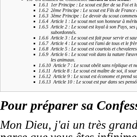
1.6.1
1er Principe : Le scout est fier de sa Foi et l
1.6.2
2ème Principe : Le scout est Fils de France 
1.6.3
3ème Principe : Le devoir du scout commenc
1.6.4
Article 1 : Le scout met son honneur à mérit
1.6.5
Article 2 : Le scout est loyal à son Pays, ses 
subordonnés.
1.6.6
Article 3 : Le scout est fait pour servir et sa
1.6.7
Article 4 : Le scout est l'ami de tous et le frè
1.6.8
Article 5 : Le scout est courtois et chevalere
1.6.9
Article 6 : Le scout voit dans la nature l'œuvr
les animaux.
1.6.10
Article 7 : Le scout obéit sans réplique et ne
1.6.11
Article 8 : Le scout est maître de soi, il sour
1.6.12
Article 9 : Le scout est économe et prend so
1.6.13
Article 10 : Le scout est pur dans ses pensée
Pour préparer sa Confess
Mon Dieu, j'ai un très grand
parce que vous êtes infinime