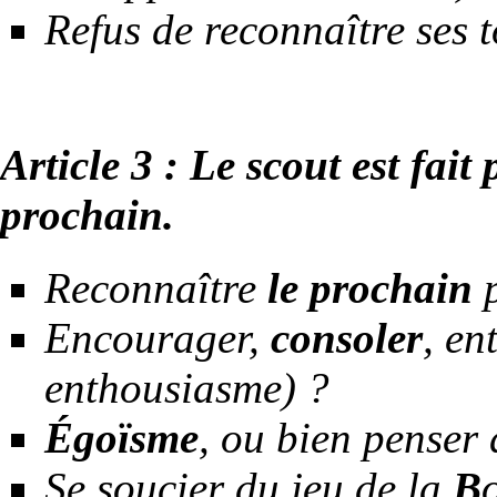
Refus de reconnaître ses 
Article 3 : Le scout est fait
prochain.
Reconnaître
le
prochain
p
Encourager,
consoler
, en
enthousiasme) ?
Égoïsme
, ou bien penser
Se soucier du jeu de la
B