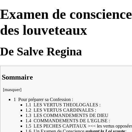
Examen de conscience 
des louveteaux
De Salve Regina
Sommaire
[
masquer
]
1
Pour préparer sa Confession :
1.1
LES VERTUS THEOLOGALES :
1.2
LES VERTUS CARDINALES :
1.3
LES COMMANDEMENTS DE DIEU
1.4
COMMANDEMENTS DE L'EGLISE :
1.5
LES PECHES CAPITAUX ><< les vertus opposée
1.6
Un Examen de Conscience
suivant la Loi scoute
: