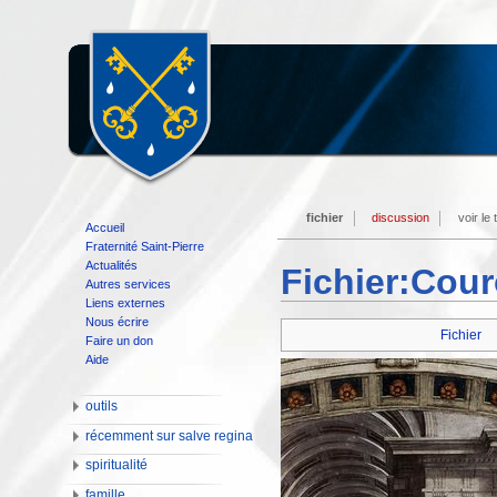
fichier
discussion
voir le
Accueil
Fraternité Saint-Pierre
Actualités
Fichier:Cou
Autres services
Liens externes
Nous écrire
Fichier
Faire un don
Aide
outils
récemment sur salve regina
spiritualité
famille