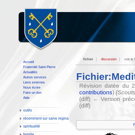
fichier
discussion
voir le
Accueil
Fraternité Saint-Pierre
Actualités
Fichier:Medi
Autres services
Liens externes
Révision datée du 
Nous écrire
contributions
)
(Scouts
Faire un don
Aide
(diff) ← Version préc
(diff)
outils
récemment sur salve regina
F
spiritualité
famille