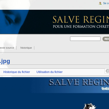
Se c
 texte source
historique
.jpg
Historique du fichier
Utilisation du fichier