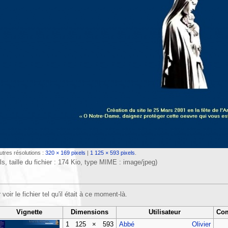
utres résolutions :
320 × 169 pixels
|
1 125 × 593 pixels
.
s, taille du fichier : 174 Kio, type MIME :
image/jpeg
)
voir le fichier tel qu'il était à ce moment-là.
Vignette
Dimensions
Utilisateur
Com
1 125 × 593
Abbé Olivier