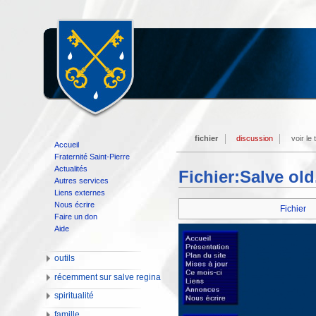
fichier
discussion
voir le
Accueil
Fraternité Saint-Pierre
Actualités
Fichier:Salve old
Autres services
Liens externes
Nous écrire
Fichier
Faire un don
Aide
outils
récemment sur salve regina
spiritualité
famille