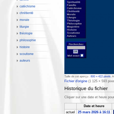
catéchisme
chrétienté
morale
liturgie
théologie
philosophie
histoire
scoutisme
auteurs
Taille de cet aperçu :
800 × 422 pixels
.
A
Fichier d'origine
‎
(1 125 × 593 pixel
Historique du fichier
Cliquer sur une date et heure pour 
Date et heure
actuel
25 mars 2026 à 16:11