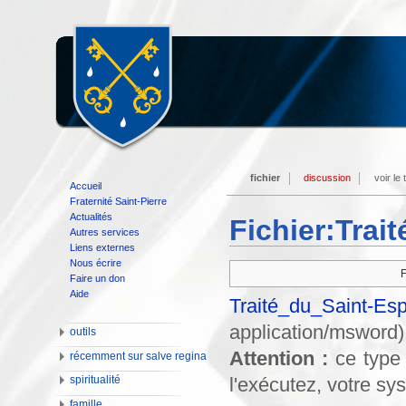
fichier
discussion
voir le
Accueil
Fraternité Saint-Pierre
Actualités
Fichier:Trai
Autres services
Liens externes
Nous écrire
F
Faire un don
Aide
Traité_du_Saint-Esp
application/msword
)
outils
Attention :
ce type 
récemment sur salve regina
l'exécutez, votre s
spiritualité
famille