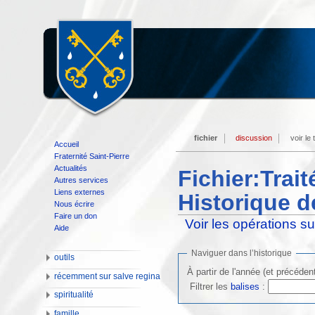
fichier
discussion
voir le
Accueil
Fraternité Saint-Pierre
Actualités
Fichier:Tr
Autres services
Liens externes
Historique d
Nous écrire
Faire un don
Voir les opérations s
Aide
Naviguer dans l’historique
outils
À partir de l'année (et précéden
récemment sur salve regina
Filtrer les
balises
:
spiritualité
famille