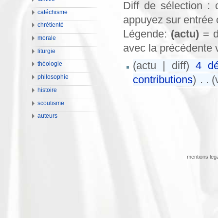
Diff de sélection :
catéchisme
appuyez sur entrée 
chrétienté
Légende:
(actu)
= d
morale
avec la précédente 
liturgie
(actu | diff)
4 d
théologie
contributions
)
‎
. .
(
philosophie
histoire
scoutisme
auteurs
mentions leg