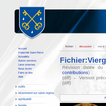
fichier
discussion
voir le
Accueil
Fraternité Saint-Pierre
Actualités
Fichier:Vier
Autres services
Liens externes
Révision datée du 
Nous écrire
contributions
)
Faire un don
Aide
(diff) ← Version préc
(diff)
outils
récemment sur salve regina
F
spiritualité
famille