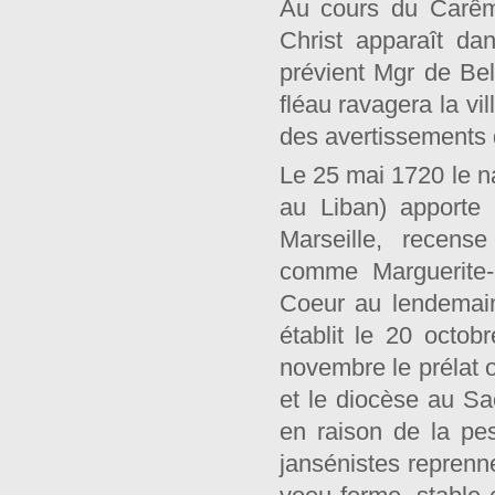
Au cours du Carême
Christ apparaît da
prévient Mgr de Bels
fléau ravagera la vi
des avertissements 
Le 25 mai 1720 le n
au Liban) apporte 
Marseille, recens
comme Marguerite-M
Coeur au lendemain
établit le 20 octo
novembre le prélat o
et le diocèse au Sac
en raison de la pe
jansénistes reprenne