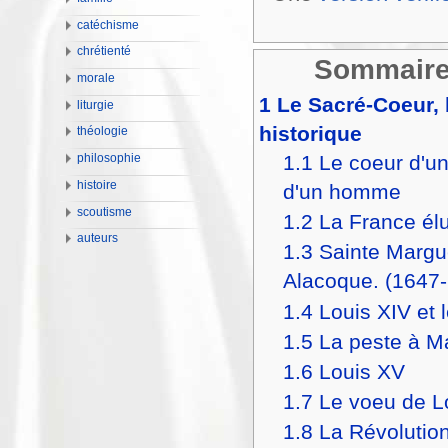
catéchisme
chrétienté
Sommair
morale
1
Le Sacré-Coeur, 
liturgie
historique
théologie
1.1
Le coeur d'un
philosophie
histoire
d'un homme
scoutisme
1.2
La France él
auteurs
1.3
Sainte Margu
Alacoque. (1647
1.4
Louis XIV et 
1.5
La peste à Ma
1.6
Louis XV
1.7
Le voeu de L
1.8
La Révolution