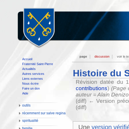
page
discussion
voir le t
Accueil
Fraternité Saint-Pierre
Actualités
Histoire du 
Autres services
Liens externes
Révision datée du 
Nous écrire
contributions
)
(Page c
Faire un don
Aide
auteur = Alain Denizo
(diff) ← Version préc
outils
(diff)
récemment sur salve regina
spiritualité
Une
version vérifi
famille