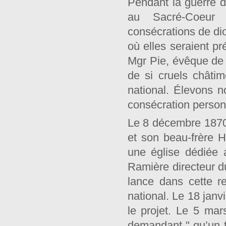
Pendant la guerre d
au Sacré-Coeur 
consécrations de dio
où elles seraient p
Mgr Pie, évêque de P
de si cruels châtim
national. Élevons n
consécration person
Le 8 décembre 1870,
et son beau-frère H
une église dédiée 
Ramière directeur d
lance dans cette r
national. Le 18 jan
le projet. Le 5 mar
demandant " qu’un te