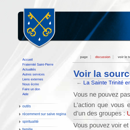
page
discussion
voir le 
Accueil
Fraternité Saint-Pierre
Actualités
Voir la sour
Autres services
Liens externes
←
La Sainte Trinité 
Nous écrire
Faire un don
Vous ne pouvez pas m
Aide
L’action que vous e
outils
d’un des groupes :
U
récemment sur salve regina
spiritualité
Vous pouvez voir et 
famille