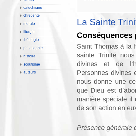
catéchisme
chrétienté
La Sainte Trin
morale
liturgie
Conséquences p
théologie
Saint Thomas à la fi
philosophie
sainte Trinité nou
histoire
divines et de l’h
scoutisme
Personnes divines e
auteurs
nous donne une cer
que Dieu est d’abo
manière spéciale il 
de son action en eu
Présence générale d