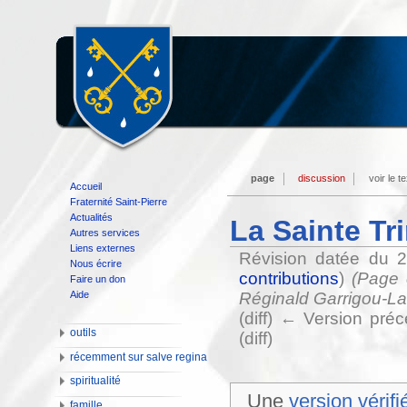
page
discussion
voir le t
Accueil
Fraternité Saint-Pierre
Actualités
La Sainte Tr
Autres services
Liens externes
Révision datée du 
Nous écrire
contributions
)
(Page 
Faire un don
Aide
Réginald Garrigou-Lag
(diff) ← Version préc
outils
(diff)
récemment sur salve regina
spiritualité
Une
version vérifi
famille