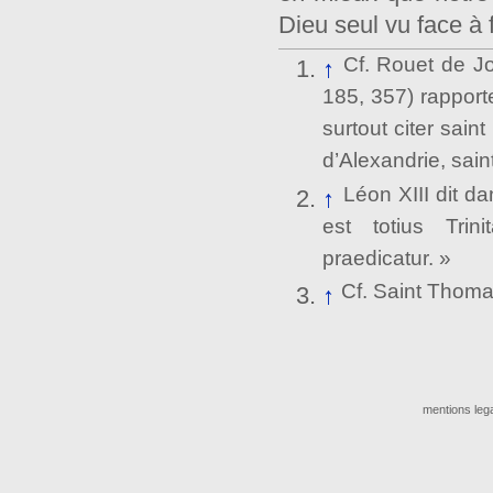
Dieu seul vu face à f
Cf. Rouet de Jou
↑
185, 357) rapport
surtout citer sain
d’Alexandrie, sain
Léon XIII dit d
↑
est totius Trin
praedicatur. »
Cf. Saint Thomas,
↑
mentions leg