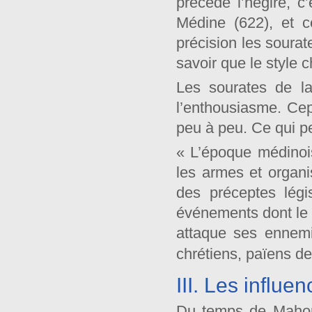
précédé l’hégire, c
Médine (622), et c
précision les soura
savoir que le style 
Les sourates de l
l’enthousiasme. Cep
peu à peu. Ce qui per
« L’époque médinoi
les armes et organi
des préceptes légi
événements dont le d
attaque ses ennemi
chrétiens, païens de
III. Les influe
Du temps de Mahome