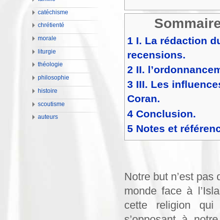
catéchisme
Sommair
chrétienté
1
I. La rédaction d
morale
liturgie
recensions.
théologie
2
II. l’ordonnance
philosophie
3
III. Les influenc
histoire
Coran.
scoutisme
4
Conclusion.
auteurs
5
Notes et référen
Notre but n’est pas d
monde face à l’Islam
cette religion q
s’opposant à notre