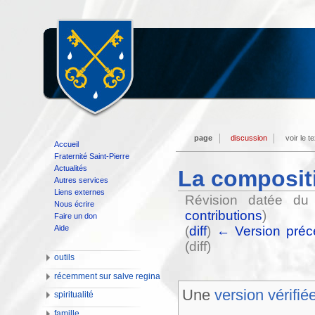
page
discussion
voir le t
Accueil
Fraternité Saint-Pierre
Actualités
La composit
Autres services
Liens externes
Révision datée d
Nous écrire
contributions
)
Faire un don
Aide
(
diff
)
← Version préc
(diff)
outils
récemment sur salve regina
Une
version vérifié
spiritualité
famille