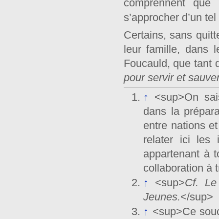
comprennent que p
s’approcher d’un tel 
Certains, sans quitt
leur famille, dans 
Foucauld, que tant d
pour servir et sauv
↑
<sup>On sais
dans la prépara
entre nations e
relater ici les
appartenant à t
collaboration à 
↑
<sup>
Cf. Le
Jeunes.
</sup>
↑
<sup>Ce souci