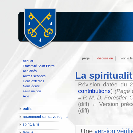
page
discussion
voir le t
Accueil
Fraternité Saint-Pierre
Actualités
La spirituali
Autres services
Liens externes
Révision datée du 
Nous écrire
contributions
)
(Page c
Faire un don
Aide
= P. M.-D. Forestier, 
(diff) ← Version préc
outils
(diff)
récemment sur salve regina
spiritualité
Une
version vérifi
famille