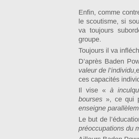
Enfin, comme contr
le scoutisme, si s
va toujours subordo
groupe.
Toujours il va infléc
D’après Baden Pow
valeur
de l’individu
,
ces capacités individ
Il vise «
à inculq
bourses
», ce qui 
enseigne parallèlem
Le but de l’éducati
préoccupations du m