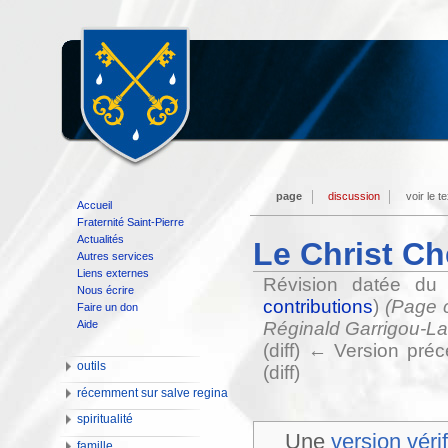
page
discussion
voir le t
Accueil
Fraternité Saint-Pierre
Actualités
Le Christ Ch
Autres services
Liens externes
Révision datée d
Nous écrire
contributions
)
(Page c
Faire un don
Aide
Réginald Garrigou-Lag
(diff) ← Version préc
outils
(diff)
récemment sur salve regina
spiritualité
Une
version véri
famille