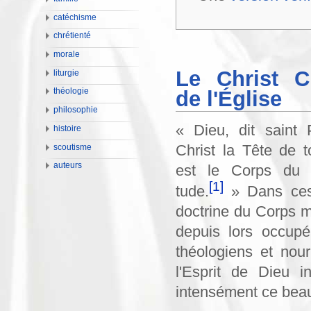
catéchisme
chrétienté
morale
Le Christ C
liturgie
de l'Église
théologie
philosophie
« Dieu, dit saint 
histoire
Christ la Tête de to
scoutisme
auteurs
est le Corps du C
[1]
tude.
» Dans ces 
doctrine du Corps m
depuis lors occupé
théologiens et nour
l'Esprit de Dieu i
intensément ce bea