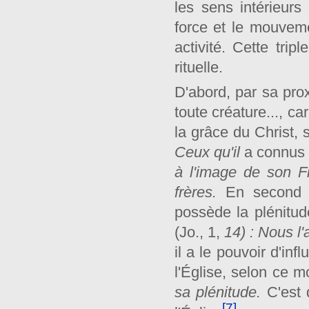
les sens intérieurs 
force et le mouvem
activité. Cette tri
rituelle.
D'abord, par sa prox
toute créature..., c
la grâce du Christ, 
Ceux qu'il
a connus
à l'image de son Fi
frères.
En second l
possède la plénitud
(Jo., 1,
14) : Nous l'
il a le pouvoir d'in
l'Église, selon ce m
sa plénitude.
C'est 
[7]