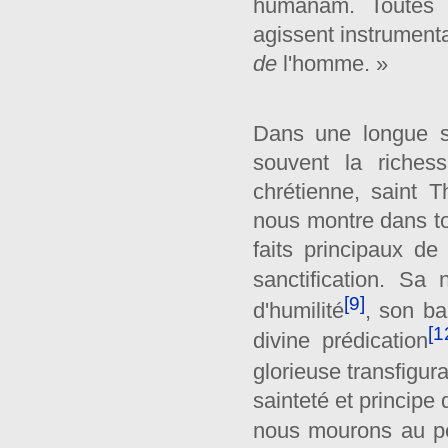
humanam. Toute
agissent instrumental
de
l'homme. »
Dans une longue sé
souvent la riches
chrétienne, saint Th
nous montre dans to
faits principaux d
sanctification. Sa
[9]
d'humilité
, son b
[1
divine prédi­cation
glorieuse transfigura
sainteté et principe
nous mourons au p