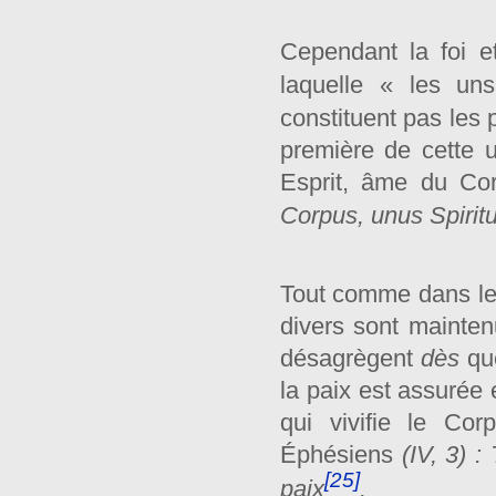
Cependant la foi et
laquelle « les un
constituent pas les p
première de cette u
Esprit, âme du Cor
Corpus, unus Spirit
Tout comme dans le c
divers sont maintenus
désagrègent
dès
qu
la paix est assurée 
qui vivifie le Co
Éphésiens
(IV, 3) :
[25]
paix
.