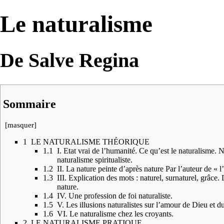
Le naturalisme
De Salve Regina
Sommaire
[
masquer
]
1
LE NATURALISME THÉORIQUE
1.1
I. Etat vrai de l’humanité. Ce qu’est le naturalisme. N
naturalisme spiritualiste.
1.2
II. La nature peinte d’après nature Par l’auteur de « l
1.3
III. Explication des mots : naturel, surnaturel, grâce.
nature.
1.4
IV. Une profession de foi naturaliste.
1.5
V. Les illusions naturalistes sur l’amour de Dieu et d
1.6
VI. Le naturalisme chez les croyants.
2
LE NATURALISME PRATIQUE