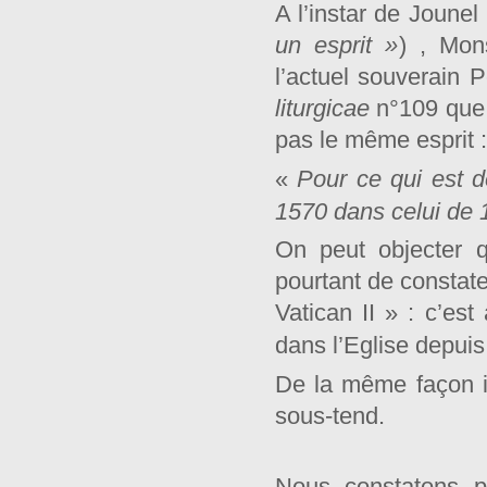
A l’instar de Jounel 
un esprit »
)
, Mon
l’actuel souverain 
liturgicae
n°109 que l
pas le même esprit :
«
Pour ce qui est de
1570 dans celui de 
On peut objecter qu
pourtant de constater 
Vatican II » : c’es
dans l’Eglise depuis
De la même façon il 
sous-tend.
Nous constatons p