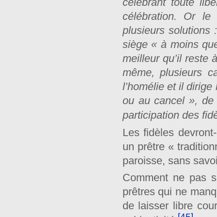
célébrant toute lib
célébration. Or l
plusieurs solutions
siège « à moins que
meilleur qu’il reste 
même, plusieurs ca
l’homélie et il dirige
ou au cancel », de 
participation des fid
Les fidèles devront-
un prêtre « traditio
paroisse, sans savo
Comment ne pas se
prêtres qui ne manqu
de laisser libre cou
[45]