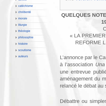
catéchisme
chrétienté
QUELQUES NOTES
morale
1
liturgie
théologie
« LA PREMIER
philosophie
REFORME L
histoire
scoutisme
L’annonce par le Ca
auteurs
à l’association
Una
une entrevue publi
aménagement du mis
relancé le débat au s
Débattre ou simplem