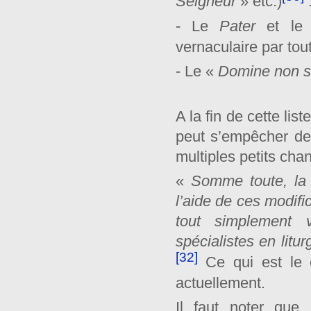
Seigneur
»
etc.)
- Le
Pater
et l
vernaculaire par tou
- Le «
Domine non s
A la fin de cette li
peut s’empêcher de
multiples petits cha
«
Somme toute, la q
l’aide de ces modifi
tout simplement v
spécialistes en litu
[32]
Ce qui est le 
actuellement.
Il faut noter que