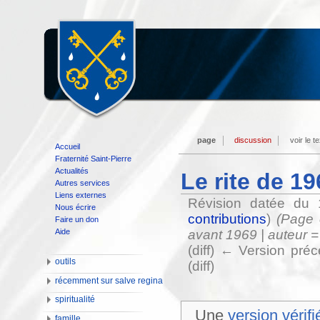
page
discussion
voir le t
Accueil
Fraternité Saint-Pierre
Actualités
Le rite de 19
Autres services
Liens externes
Révision datée du 
Nous écrire
contributions
)
(Page 
Faire un don
Aide
avant 1969 | auteur =
(diff) ← Version préc
outils
(diff)
récemment sur salve regina
spiritualité
Une
version vérifi
famille