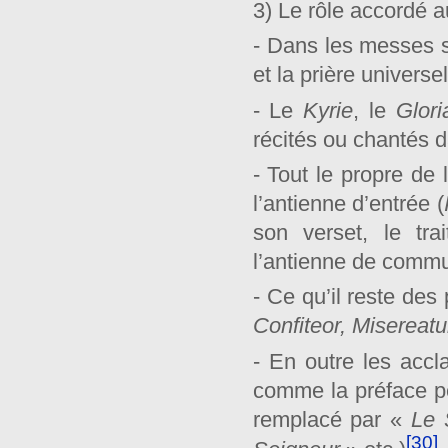
3) Le rôle accordé a
- Dans les messes so
et la prière universe
- Le
Kyrie
, le
Glori
récités ou chantés 
- Tout le propre de 
l’antienne d’entrée (
son verset, le trai
l’antienne de commu
- Ce qu’il reste des 
Confiteor, Misereat
- En outre les accl
comme la préface pe
remplacé par «
Le 
[30]