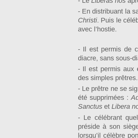
- Le
Liberas nos
apr
- En distribuant la
Christi
. Puis le cél
avec l’hostie.
- Il est permis de 
diacre, sans sous-di
- Il est permis au
des simples prêtres.
- Le prêtre ne se sig
été supprimées :
Ad
Sanctus
et
Libera n
- Le célébrant que
préside à son siège
lorsqu’il célèbre p