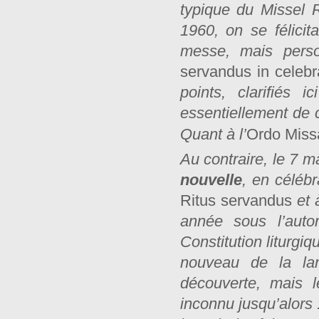
typique du Missel 
1960, on se félicit
messe, mais perso
servandus in celeb
points, clarifiés 
essentiellement de 
Quant à l’
Ordo Miss
Au contraire, le 7 m
nouvelle
, en céléb
Ritus servandus
et à
année sous l’autor
Constitution liturgi
nouveau de la lan
découverte, mais 
inconnu jusqu’alors :