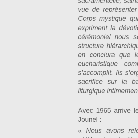
sacramentelle, sain
vue de représenter
Corps mystique qui
expriment la dévot
cérémoniel nous se
structure hiérarchi
en conclura que le
eucharistique com
s’accomplit. Ils s’o
sacrifice sur la b
liturgique intimemen
Avec 1965 arrive 
Jounel :
«
Nous avons re