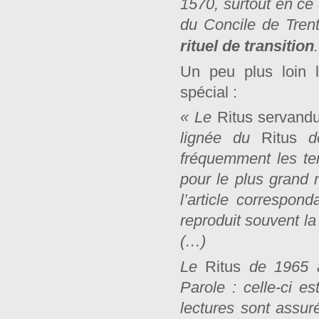
1570, surtout en ce q
du Concile de Trent
rituel de transition
Un peu plus loin 
spécial :
« Le
Ritus servand
lignée du
Ritus
de
fréquemment les te
pour le plus grand
l’article correspon
reproduit souvent la 
(…)
Le
Ritus
de 1965 a
Parole : celle-ci e
lectures sont assur