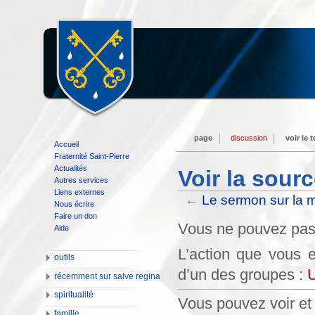
page
discussion
voir le 
Accueil
Fraternité Saint-Pierre
Actualités
Voir la sour
Autres services
Liens externes
←
Le sermon sur la 
Nous écrire
Faire un don
Vous ne pouvez pas m
Aide
L’action que vous e
outils
d’un des groupes :
U
récemment sur salve regina
spiritualité
Vous pouvez voir et 
famille