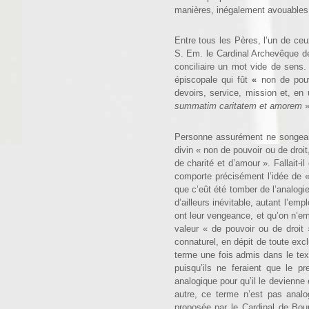
manières, inégalement avouables.
Entre tous les Pères, l’un de ceux
S. Em. le Cardinal Archevêque d
conciliaire un mot vide de sens. 
épiscopale qui fût
«
non de pou
devoirs, service, mission et, e
sum­matim caritatem et amorem
Personne assurément ne songeait à
divin « non de pouvoir ou de droit
de charité et d’amour ». Fallait-i
comporte précisément l’idée de «
que c’eût été tomber de l’analogie
d’ail­leurs inévitable, autant l’e
ont leur vengeance, et qu’on n’emp
valeur « de pouvoir ou de droit 
connaturel, en dépit de toute exclu
terme une fois admis dans le texte
puisqu’ils ne feraient que le p
analogique pour qu’il le devienne
autre, ce terme n’est pas anal
proposée par le Cardinal de Bou