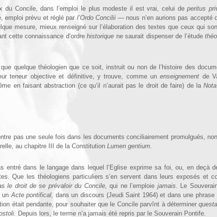
 du Concile, dans l’emploi le plus modeste il est vrai, celui de
peritus pri
, emploi prévu et réglé par
l’Ordo Concilii
— nous n’en aurions pas accepté d
elque mesure, mieux renseigné sur l’élaboration des textes que ceux qui so
ant cette connaissance d’ordre
historique
ne saurait dispenser de l’étude
thé
que quelque théolo­gien que ce soit, instruit ou non de l’histoire des docu­m
eur teneur objective et définitive, y trouve, comme un
enseignement
de Va
ême en faisant abstraction (ce qu’il n’aurait pas le droit de faire) de la
Nota
ontre pas une seule fois dans les documents conciliairement promulgués, n
relle, au chapitre III de la Constitution
Lumen gentium.
s entré dans le langage dans lequel l’Eglise exprime sa foi, ou, en deçà d
s. Que les théologiens particuliers s’en servent dans leurs exposés et con
pas
le droit de se prévaloir du Concile,
qui ne l’emploie
jamais.
Le Sou­verain
s un
Acte pontifical,
dans un discours (Jeudi Saint 1964) et dans une phrase o
ion était pendante, pour souhaiter que le Concile parvînt à déterminer
questa
ostoli.
Depuis lors, le terme n’a jamais été repris par le Souverain Pontife.