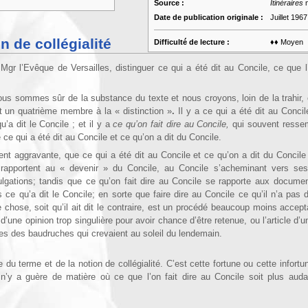
Source :
Itinéraires
n
Date de publication originale :
Juillet 1967
n de collégialité
Difficulté de lecture :
♦♦ Moyen
Mgr l’Evêque de Versailles, distinguer ce qui a été dit au Concile, ce que l
s sommes sûr de la substance du texte et nous croyons, loin de la trahir, 
 un qua­trième membre à la « distinction »
.
Il y a ce qui a été dit au Concil
u’a dit le Concile ; et il y a
ce qu’on fait dire au Concile,
qui souvent resse
 ce qui a été dit au Concile et ce qu’on a dit du Concile.
nt aggravante, que ce qui a été dit au Concile et ce qu’on a dit du Concil
 rapportent au « devenir » du Concile, au Concile s’acheminant vers ses
ulgations; tandis que ce qu’on fait dire au Concile se rapporte aux docume
ce qu’a dit le Concile; en sorte que faire dire au Concile ce qu’il n’a pas dit
autre chose, soit qu’il ait dit le contraire, est un procédé beaucoup moins acce
a
d’une opinion trop singulière pour avoir chance d’être retenue, ou l’article d’un
es des bau­druches qui crevaient au soleil du lendemain.
ne du terme et de la notion de collégialité. C’est cette fortune ou cette in­for
l n’y a guère de matière où ce que l’on fait dire au Concile soit plus aud