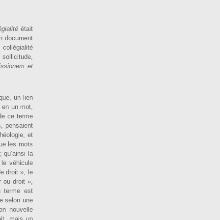
égialité
était
un document
collégialité
sollicitude,
missionem et
que, un lien
, en un mot,
 de ce terme
s, pensaient
héologie, et
que les mots
 qu’ainsi la
 le véhicule
 droit », le
 ou droit »,
n terme est
ée selon une
ion nouvelle
it, mais un