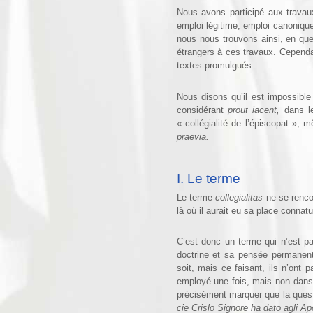
Nous avons participé aux travaux
emploi légitime, emploi canonique
nous nous trouvons ainsi, en qu
étrangers à ces tra­vaux. Cepend
textes promulgués.
Nous disons qu’il est impossible 
considérant
prout iacent,
dans l
« collégialité de l’épiscopat », m
praevia.
I. Le terme
Le terme
collegialitas
ne se renc
là où il aurait eu sa place connatu
C’est donc un terme qui n’est pa
doctrine et sa pensée permanente
soit, mais ce faisant, ils n’ont 
employé une fois, mais non dan
précisément marquer que la quest
cie Crislo Signo­re ha dato agli Ap