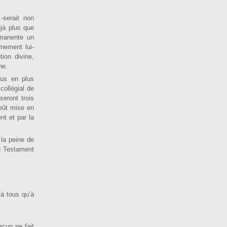
 -serait non
jà plus que
rmanente un
rnement lui-
tion divine,
ne.
plus en plus
collégial de
eront trois
’eût mise en
nt et par la
 la peine de
au Testament
 à tous qu’à
a­cun ne fait