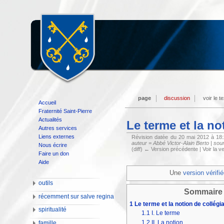
page
discussion
voir le t
Accueil
Fraternité Saint-Pierre
Actualités
Le terme et la no
Autres services
Liens externes
Révision datée du 20 mai 2012 à 18
auteur = Abbé Victor-Alain Berto | source
Nous écrire
(diff) ← Version précédente | Voir la ve
Faire un don
Aide
Une
version vérifi
outils
Sommaire
récemment sur salve regina
1
Le terme et la notion de collégia
spiritualité
1.1
I. Le terme
1.2
II. La notion
famille