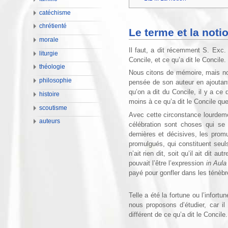
catéchisme
chrétienté
Le terme et la notio
morale
Il faut, a dit récemment S. Exc. 
liturgie
Concile, et ce qu’a dit le Concile.
théologie
Nous citons de mémoire, mais nou
philosophie
pensée de son auteur en ajoutant
qu’on a dit du Concile, il y a ce q
histoire
moins à ce qu’a dit le Concile que
scoutisme
Avec cette circonstance lourdeme
auteurs
célébration sont choses qui se
dernières et décisives, les prom
promulgués, qui constituent seuls 
n’ait rien dit, soit qu’il ait dit 
pouvait l’être l’expression
in Aul
payé pour gonfler dans les ténèbr
Telle a été la fortune ou l’infortu
nous proposons d’étudier, car i
différent de ce qu’a dit le Concile.