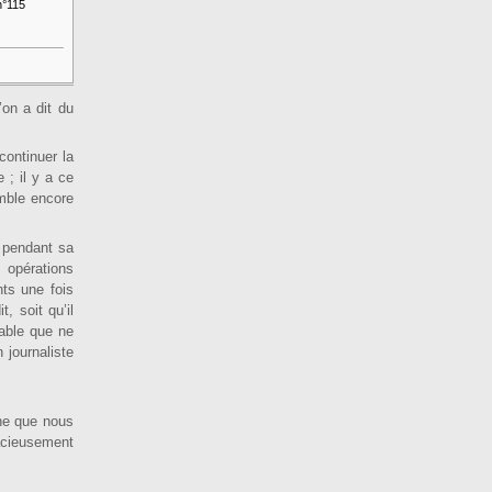
°115
’on a dit du
continuer la
e ; il y a ce
mble encore
e pendant sa
 opérations
nts une fois
, soit qu’il
ptable que ne
 jour­naliste
tune que nous
acieusement