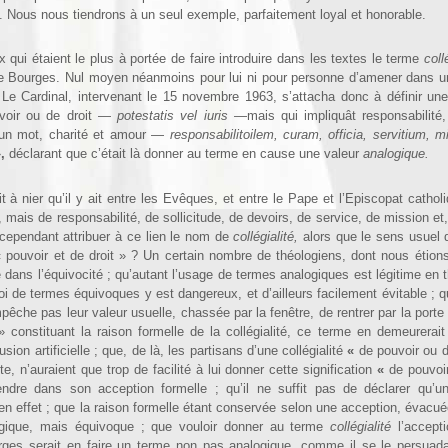
 Nous nous tiendrons à un seul exemple, parfaitement loyal et honorable.
 qui étaient le plus à portée de faire introduire dans les textes le terme
coll
e Bourges. Nul moyen néanmoins pour lui ni pour personne d’amener dans 
Le Cardinal, intervenant le 15 novembre 1963, s’attacha donc à définir une 
voir ou de droit —
potestatis vel iuris
—mais qui impliquât responsabilité, 
n un mot, charité et amour —
respon­sabilitoilem, curam, officia, servitium, 
»
,
déclarant que c’était là donner au terme en cause une valeur
analogique.
 nier qu’il y ait entre les Evêques, et entre le Pape et l’Episcopat catholi
, mais de responsabilité, de sollicitude, de devoirs, de service, de mission et
l cependant attribuer à ce lien le nom de
collégialité,
alors que le sens usuel
 pouvoir et de droit » ? Un certain nombre de théologiens, dont nous étion
 dans l’équivocité ; qu’autant l’usage de termes analogiques est légitime en t
mploi de termes équivoques y est dangereux, et d’ailleurs facilement évitable ; 
êche pas leur valeur usuelle, chassée par la fenêtre, de rentrer par la porte ;
»
constituant la raison formelle de la collégialité, ce terme en demeurerait
sion artificielle ; que, de là, les partisans d’une collégialité
«
de pouvoir ou de
, n’auraient que trop de facilité à lui donner cette signification
«
de pouvoir
rendre dans son acception formelle ; qu’il ne suffit pas de déclarer qu’u
 en effet ; que la raison formelle étant conservée selon une acception, évacu
ogique, mais équivoque ; que vouloir donner au terme
collégialité
l’accept
rges serait en faire un terme non pas analogique, comme il se le persuada