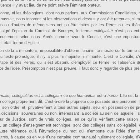
nce il y avait lieu de ne point suivre l’éminent orateur.
onne, ni les théolo­giens. dont nous parlons, aux Commissions Conciliaires, n
y passait, nous ignorons si les observations ci-dessus y ont été retenues, si 
ns ou d’autres de même sens ont pu être faites par les Pères ou les théo
algré l’opinion du Cardinal de Bourges, le terme
collé­gialité
n’est pas ent
eusement selon nous. Après comme avant le Concile, c’est une impostur
l était terme d’Eglise.
on de la « minorité », impossibilité d’obtenir l’unanimité morale sur le terme
c
u texte promulgué, il n’y a plus ni majorité ni minorité. C’est le Concile, c’e
pe et des Pères, qui s’est abstenu d’employer ce terme, et l’absence du
e de l’idée. Présomption n’est pas preuve, il faut donc y regarder de plus prè
rmalis; collegiali­tas
est à
collegium
ce que
humanitas
est à
homo.
Elle est la
n collège proprement dit, c’est-à-dire la propriété que pos­sède une personne m
s son ordre, et, privativement à tous autres sujets, seul en possession de p
décisions, souveraines ou non, inté­ressant la société au sein de laquelle il 
our de Justice, sont de vrais collèges, en ce qu’ils vérifient cette raison
e, un collège d’enseigne­ment technique, sont des collèges sans collégialité,
utre référence qu’à l’étymologie du mot qui n’emporte que l’idée d’un c
autres, à cause ou en vue d’une certaine communauté nullement collégiale, d