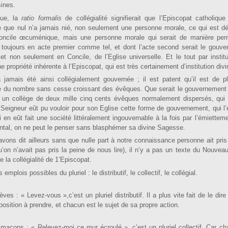
ines.
que, la
ratio formalis
de collégialité signifierait que l’Episcopat catholique
e que nul n’a jamais nié, non seulement une personne morale, ce qui est dé
oncile œcu­ménique, mais une personne morale qui serait de manière pe
,
tou­jours en acte premier comme tel, et dont l’acte second serait le gouve
et non seulement en Concile, de l’Eglise univer­selle. Et le tout par institu
ne propriété inhérente à l’Episcopat, qui est très certainement d’institution divi
a jamais été ainsi collé­gialement gouvernée ; il est patent qu’il est de 
use du nombre sans cesse croissant des évêques. Que serait le gouvernement 
un collè­ge de deux mille cinq cents évêques normalement disper­sés, qui s
 Seigneur eût pu vouloir pour son Eglise cette forme de gouvernement, qui l
 en eût fait une société littéralement ingou­vernable à la fois par l’émietteme
ental, on ne peut le penser sans blasphémer sa divine Sagesse.
’avons dit ailleurs sans que nulle part à notre connaissance personne ait pris
’on n’avait pas pris la peine de nous lire), il n’y a pas un texte du Nouve
de la collégialité de 1’Episcopat.
emplois possibles du pluriel : le distributif, le collectif, le collégial.
es : « Levez-vous »,c’est un pluriel distributif. Il a plus vite fait de le dire
ition à prendre, et chacun est le sujet de sa propre action.
 maçons : « Relevez-­moi ce mur écroulé »
,
c’est un pluriel collectif. Car ch