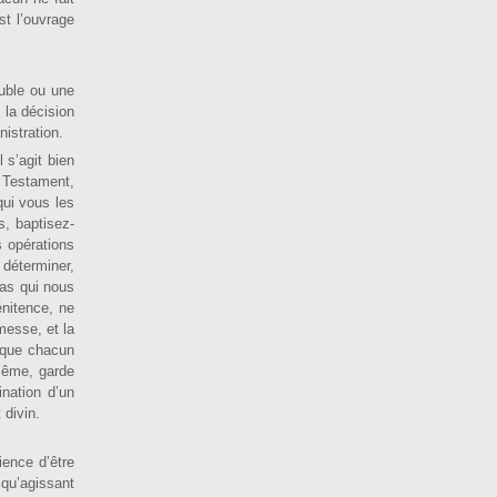
st l’ouvrage
­ble ou une
; la décision
istration.
l s’agit bien
au Testament,
qui vous les
s, baptisez-
s opérations
détermi­ner,
cas qui nous
énitence, ne
 messe, et la
e que chacun
 même, garde
ination d’un
 divin.
ience d’être
 qu’agissant