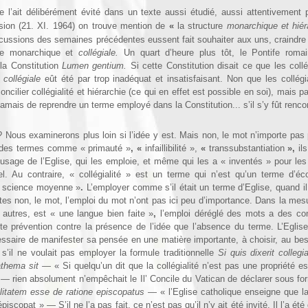
e l’ait délibérément évité dans un texte aussi étudié, aussi attentivement 
ion (21. XI. 1964) on trouve mention de
«
la structure
monarchique et hié
cussions des semaines précédentes eussent fait souhaiter aux uns, craindre
ture monarchique et
collégiale.
Un quart d’heure plus tôt, le Pontife romai
 la Constitution
Lumen gentium.
Si cette Constitution disait ce que les collég
e
collégiale
eût été par trop inadéquat et insa­tisfaisant. Non que les collégi
cilier collégialité et hiérarchie (ce qui en effet est possible en soi), mais 
 jamais de reprendre un terme employé dans la Constitution... s’il s’y fût renco
 ? Nous examinerons plus loin si l’idée y est. Mais non, le mot n’importe pa
t des termes comme « primauté »
, «
infaillibilité »,
«
transsubstantia­tion
»,
il
 l’usage de l’Eglise, qui les emploie, et même qui les a « inventés » pour le
l. Au contraire, « collégialité »
est un terme qui n’est qu’un terme d’é
 « science moyenne »
.
L’employer comme s’il était un terme d’Eglise, quand il
tes non, le mot, l’emploi du mot n’ont pas ici peu d’importance. Dans la mes
autres, est « une langue bien faite »
,
l’emploi déréglé des mots a des c
te prévention contre la présence de l’idée que l’absence du terme. L’Eglis
essaire de mani­fester sa pensée en une matière importante, à choisir, au bes
’il ne voulait pas employer la formule traditionnelle
Si quis dixerit collegi
athema sit
— « Si quelqu’un dit que la collégialité n’est pas une propriété es
» — rien absolument n’empêchait le Il’ Concile du Vatican de déclarer sous fo
alitatem esse de ratione epis­copatus
— « l’Eglise catholique enseigne que la c
’épiscopat »
— S’il ne l’a pas fait, ce n’est pas qu’il n’y ait été invité. Il l’a ét