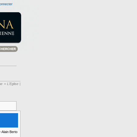
onnecter
e = L'Eglise |
-Alain Berto