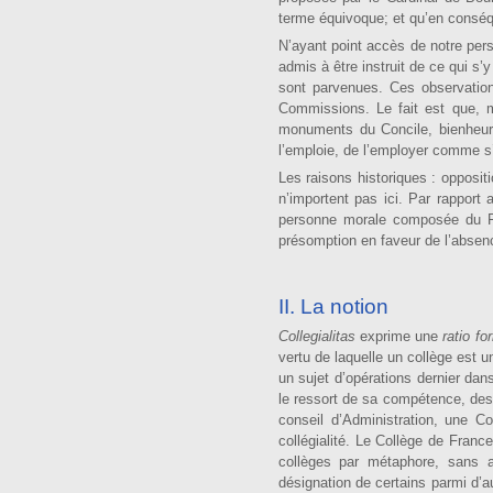
terme équivoque; et qu’en conséque
N’ayant point accès de notre pers
admis à être instruit de ce qui s’
sont parvenues. Ces observa­tio
Commissions. Le fait est que, m
monuments du Concile, bienheur
l’emploie, de l’employer comme s’i
Les raisons historiques : oppositi
n’importent pas ici. Par rapport a
personne morale composée du Pa
présomption en faveur de l’absenc
II. La notion
Collegialitas
exprime une
ratio fo
vertu de laquelle un collège est u
un sujet d’opérations dernier dan
le ressort de sa compétence, des 
con­seil d’Administration, une C
collégialité. Le Collège de Franc
collèges par métaphore, sans a
désignation de certains parmi d’