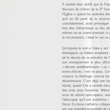
Il semble bien plutôt que le Pap
e
discours de clôture de la 3
Sess
l’Eglise »
,
quand les ardentes dis
qu’il ne fût parlé de la struc
conciliairement, avait promul­gué
font dire,
hiérarchique
au lieu d
mêmes ne se soient évertués à con
la circonstance,
c’était le cas ou
Qu’importe le mot si l’idée y est
théologiens ou fidèles emploien
(et le devoir) de se prévaloir de
son enseignement le plus officie
« décrets prédétermi­nants » ou
terme d’école, c’est un abus. Cer
science, la théologie comme les 
désastreuses. C’est déjà une for
hésité, quand il lui a semblé néc
des mots pour l’exprimer. Même s
esse de ratione episcopatus, an
l’épiscopat, qu’il soit anathème 
Docet Ecclesia catholica collegi
est une propriété essentielle de l