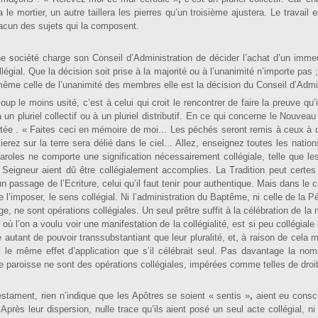
 mortier, un autre taillera les pierres qu’un troisième ajustera. Le travail e
hacun des sujets qui la composent.
 société charge son Conseil d’Administration de décider l’achat d’un immeu
ollégial. Que la décision soit prise à la majorité ou à l’unanimité n’importe pas 
 même celle de l’unanimité des membres elle est la décision du Conseil d’Admin
oup le moins usité, c’est à celui qui croit le rencontrer de faire la preuve qu’i
e à un pluriel collectif ou à un pluriel distributif. En ce qui concerne le Nouve
rtée . « Faites ceci en mémoire de moi... Les péchés seront remis à ceux à 
erez sur la terre sera délié dans le ciel... Allez, enseignez toutes les nation
aroles ne comporte une signification nécessairement collégiale, telle que le
eigneur aient dû être collé­gialement accomplies. La Tradition peut certes 
n passage de l’Ecriture, celui qu’il faut tenir pour authentique. Mais dans le 
de l’imposer, le sens collégial. Ni l’administration du Baptême, ni celle de la P
lège, ne sont opérations collégiales. Un seul prêtre suffit à la célébration de la
ù l’on a voulu voir une manifestation de la collégialité, est si peu collégial
autant de pouvoir transsubstantiant que leur pluralité, et, à raison de cela
c le même effet d’application que s’il célébrait seul. Pas davantage la nom
le paroisse ne sont des opérations collégiales, im­pérées comme telles de droit
tament, rien n’in­dique que les Apôtres se soient « sentis »
,
aient eu cons­c
 Après leur dispersion, nulle trace qu’ils aient posé un seul acte collégial, ni