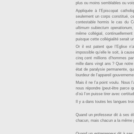
plus ou moins semblables ou vois
Appliquée à l’Episcopat catholi
seulement un corps constitué, c
contestable hormis le cas du C
ultimum subiectum operationum
même collégial, continuelle­ment 
puisque cette collégialité serait u
Or il est patent que l’Eglise n’
impossible qu’elle le soit, à ca
cinq cent millions d’hommes par 
mille dans vingt ans ? Que notre
état de paralysie per­manente, qui
lourdeur de l’appareil gouvernem
Mais il ne l’a point voulu. Nous l
nous répondre (peut-être parce qu
d’où l’on puisse tirer avec certitu
Il y a dans toutes les langues trois 
Quand un professeur dit à ses élèv
chacun, mais chacun a la même pos
Quand un entrepreneur dit à ses