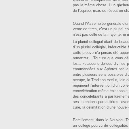
pas la même chose. L’un gâchera le
de l’équipe, mais se résout en c
Quand l’Assemblée générale d’une
vente de titres, c’est un pluriel c
n’est pas celle de la majorité, ni
Le pluriel collégial étant de beauc
d’un pluriel collégial, irréductibl
cette preuve n’a jamais été ap­po
remettrez... Tout ce que vous déli
les... »
,
au­cune de ces divines p
com­mandées aux Apôtres par le S
entre plusieurs sens possibles d’u
occupe, la Tradition exclut, loin 
requièrent l’inter­vention d’un col
concélébration même épiscopale, o
des concélébrants a par lui-même 
ses intentions particulières, ave
curé, la délimitation d’une nouvel
Pareillement, dans le Nouveau Tes
un collège pourvu de collégialité.