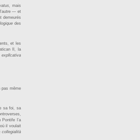
­vatus,
mais
’autre — et
nt demeurés
ologique
des
ents, et les
tican Il, la
 expllcativa
on pas même
e sa foi, sa
tro­verses,
 Pontife l’a
ù il voulait
 collegialità