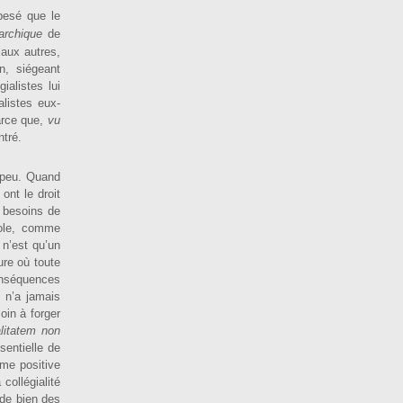
pe­sé que le
rarchique
de
 aux autres,
n, siégeant
ialistes lui
alistes eux-
parce que,
vu
ntré.
s peu. Quand
s ont le droit
s besoins de
cole, comme
 n’est qu’un
ure où toute
onséquences
e n’a jamais
oin à forger
alitatem non
sentielle de
rme positive
ollégia­lité
é de bien des