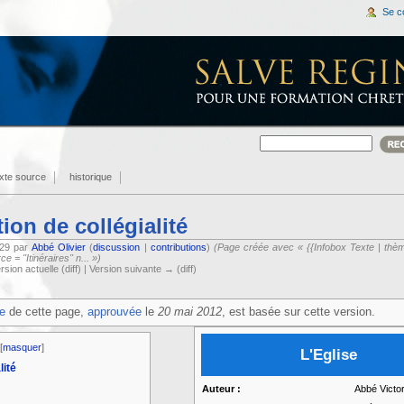
Se c
exte source
historique
tion de collégialité
:29 par
Abbé Olivier
(
discussion
|
contributions
)
(Page créée avec « {{Infobox Texte | thèm
 = ''Itinéraires'' n... »)
rsion actuelle (diff) | Version suivante → (diff)
ée
de cette page,
approuvée
le
20 mai 2012
, est basée sur cette version.
[
masquer
]
L'Eglise
lité
Auteur :
Abbé Victor