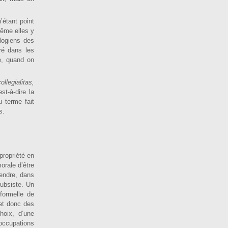
’étant point
même elles y
logiens des
ré dans les
e, quand on
ollegialitas,
st-à-dire la
 terme fait
s.
 propriété en
orale d’être
rendre, dans
subsiste. Un
 formelle de
 et donc des
hoix, d’une
’occupations