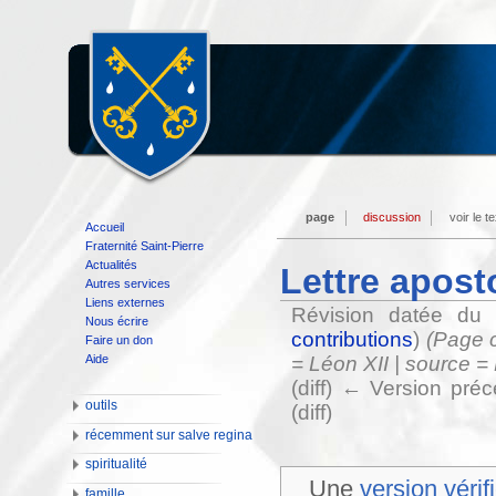
page
discussion
voir le t
Accueil
Fraternité Saint-Pierre
Actualités
Lettre apost
Autres services
Liens externes
Révision datée du
Nous écrire
contributions
)
(Page c
Faire un don
Aide
= Léon XII | source = 
(diff) ← Version préc
outils
(diff)
récemment sur salve regina
spiritualité
Une
version vérif
famille