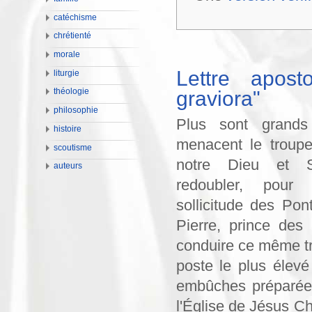
catéchisme
chrétienté
morale
Lettre apost
liturgie
graviora"
théologie
philosophie
Plus sont grands
histoire
menacent le troupe
scoutisme
notre Dieu et S
auteurs
redoubler, pour 
sollicitude des Po
Pierre, prince des
conduire ce même tr
poste le plus élevé 
embûches préparées
l'Église de Jésus Chr