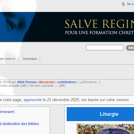
Se c
exte source
historique
à 18:58 par
Abbé Roseau
(
discussion
|
contributions
)
(
→
Découvrir...
)
ersion actuelle (diff) | Version suivante → (diff)
e cette page,
approuvée
le
21 décembre 2025
, est basée sur cette version.
[
masquer
]
Liturgie
 à destination des fidèles