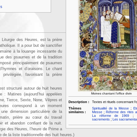
es
 Liturgie des Heures, est la prière
atholique. Il a pour but de sanctifier
humaine à la louange incessante du
ique des psaumes et de la tradition
composé principalement de psaumes
 d’hymnes et d’oraisons. Le chant
rivilégiée, favorisant la prière
 est structuré autour de huit heures
Moines chantant l'office divin
ée : Matines (aujourd’hui appelées
ime, Tierce, Sexte, None, Vêpres et
Description :
Textes et rituels concernant l'o
eures correspond à un moment
Thèmes
Spiritualité de la Messe
;
Et
une dimension particulière de la
similaires :
Messe
;
Réforme des rites 
La réforme de 1969
matin, prière au cœur du travail
sacrements
;
Les sacramenta
ir et abandon confiant de la nuit.
urgie des Heures, l’heure de Prime a
 de la liste traditionnelle des huit heures.)