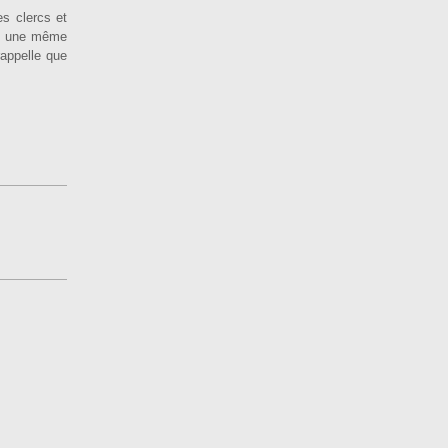
es clercs et
ans une même
 rappelle que