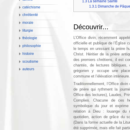
1.3
La semaine Sainte
1.3.1
Dimanche de Pâqu
catéchisme
chrétienté
morale
Découvrir...
liturgie
L’Office divin, récemment appelé
théologie
officielle et publique de l’Église c
philosophie
le temps en unissant la prière 
histoire
Christ. Héritier de la prière ant
des premiers chrétiens, il est 
scoutisme
chantés, de lectures bibliques,
auteurs
grégorien y occupe une place p
commune et l’élévation intérieure.
Traditionnellement, l’Office divin
de prière qui rythment la journ
Office des lectures), Laudes, Pr
Complies. Chacune de ces h
symbolique du jour et exprime 
relation à Dieu : louange du 
quotidien, action de grâce du so
(Dans la forme actuelle de la Lit
été supprimée, mais elle fait partie