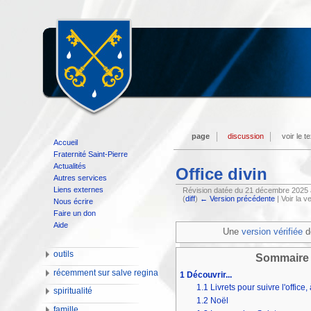
page
discussion
voir le t
Accueil
Fraternité Saint-Pierre
Actualités
Office divin
Autres services
Liens externes
Révision datée du 21 décembre 2025 
(
diff
)
← Version précédente
| Voir la v
Nous écrire
Faire un don
Aide
Une
version vérifiée
d
outils
Sommaire
récemment sur salve regina
1
Découvrir...
1.1
Livrets pour suivre l'office,
spiritualité
1.2
Noël
famille