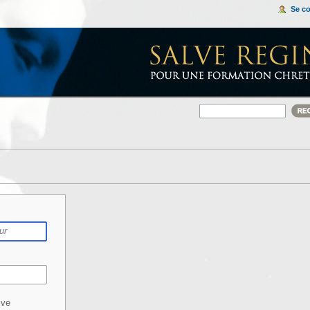
Se c
ive