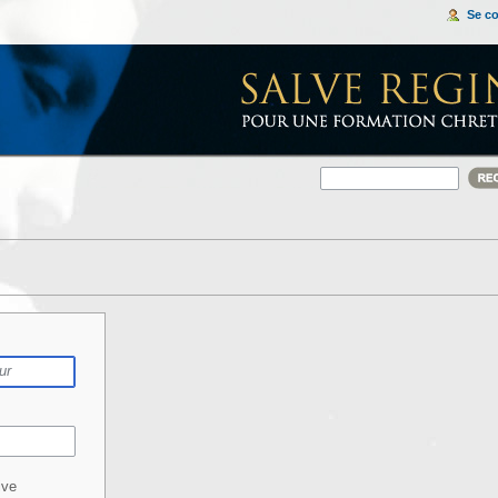
Se c
ive