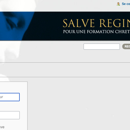
Se c
ive