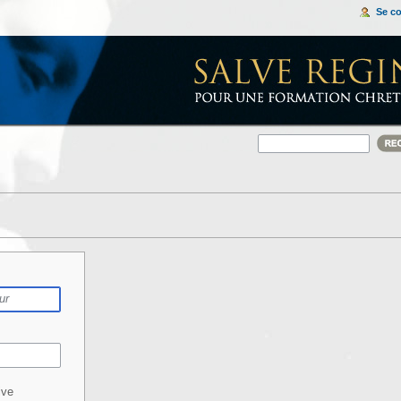
Se c
ive