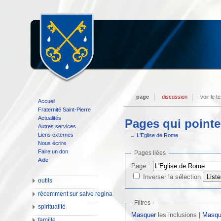
page
discussion
voir le t
Accueil
Fraternité Saint-Pierre
Actualités
Pages qui pointe
Autres services
Liens externes
←
L'Eglise de Rome
Nous écrire
Faire un don
Pages liées
Aide
Page :
Inverser la sélection
outils
récemment sur salve regina
Filtres
spiritualité
Masquer
les inclusions |
Masqu
famille