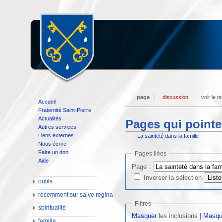
page
discussion
voir le t
Accueil
Fraternité Saint-Pierre
Actualités
Pages qui pointen
Autres services
Liens externes
←
La sainteté dans la famille
Nous écrire
Faire un don
Pages liées
Aide
Page :
Inverser la sélection
outils
récemment sur salve regina
Filtres
spiritualité
Masquer
les inclusions |
Masqu
famille