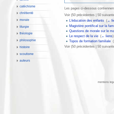
catéchisme
Les pages ci-dessous contiennent
chrétienté
Voir (50 précédentes | 50 suivante
morale
L'éducation des enfants
‎
(
← li
Magistère pontifical sur la fami
liturgie
Questions de morale sur le ma
théologie
Le respect de la vie
‎
(
← liens
)
philosophie
Topos de formation familiale
‎
(
Voir (50 précédentes | 50 suivante
histoire
scoutisme
auteurs
mentions leg