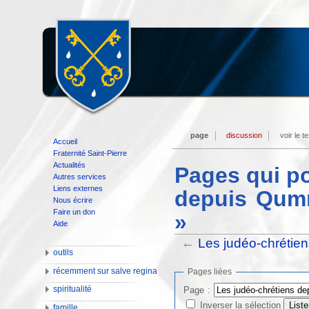
page
discussion
voir le t
Accueil
Fraternité Saint-Pierre
Actualités
Pages qui po
Autres services
Liens externes
depuis Qumr
Nous écrire
Faire un don
»
Aide
←
Les judéo-chrétien
outils
récemment sur salve regina
Pages liées
spiritualité
Page :
Inverser la sélection
famille