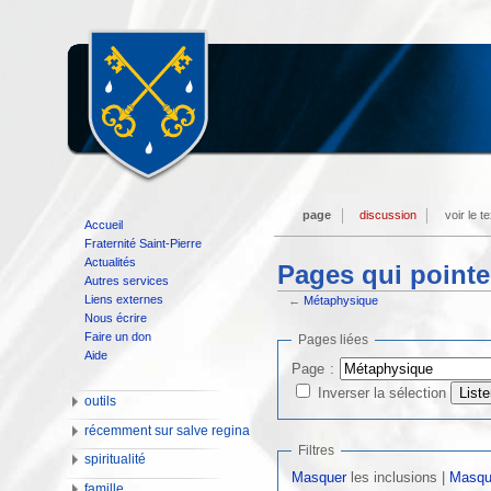
page
discussion
voir le t
Accueil
Fraternité Saint-Pierre
Actualités
Pages qui pointe
Autres services
Liens externes
←
Métaphysique
Nous écrire
Faire un don
Pages liées
Aide
Page :
Inverser la sélection
outils
récemment sur salve regina
Filtres
spiritualité
Masquer
les inclusions |
Masqu
famille