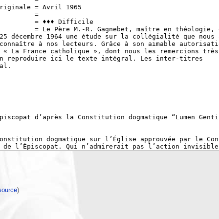
 source
)