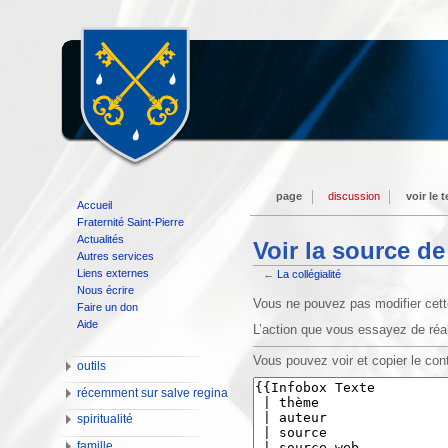
page
discussion
voir le 
Accueil
Fraternité Saint-Pierre
Actualités
Voir la source de
Autres services
Liens externes
←
La collégialité
Nous écrire
Vous ne pouvez pas modifier cette
Faire un don
Aide
L’action que vous essayez de réal
Vous pouvez voir et copier le con
outils
récemment sur salve regina
spiritualité
famille