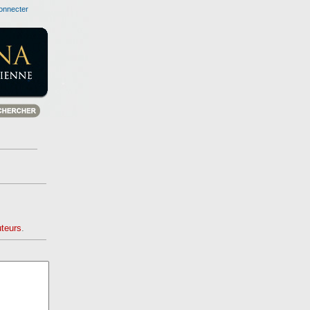
onnecter
uteurs
.