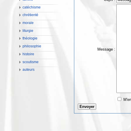
catéchisme
chrétienté
morale
liturgie
théologie
philosophie
Message :
histoire
scoutisme
auteurs
M'en