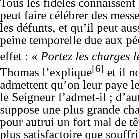
Tous les fidèles connaissent 
peut faire célébrer des mess
les défunts, et qu’il peut aus
peine temporelle due aux péc
effet : «
Portez les charges l
[6]
Thomas l’explique
et il n
admettent qu’on leur paye le
le Seigneur l’admet-il ; d’a
suppose une plus grande char
pour autrui un fort mal de tê
plus satisfactoire que souffr