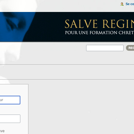
Se c
ive