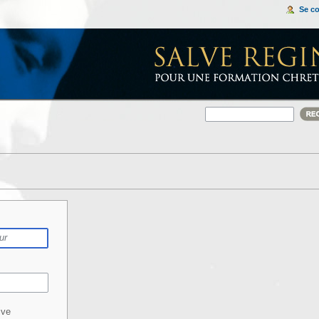
Se c
ive