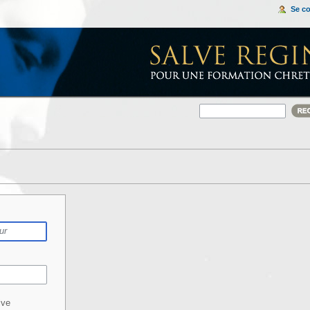
Se c
ive