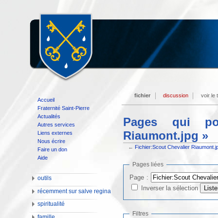
fichier
discussion
voir le
Accueil
Fraternité Saint-Pierre
Actualités
Pages qui poi
Autres services
Riaumont.jpg »
Liens externes
Nous écrire
←
Fichier:Scout Chevalier Riaumont.j
Faire un don
Aide
Pages liées
Page :
outils
Inverser la sélection
récemment sur salve regina
spiritualité
Filtres
famille