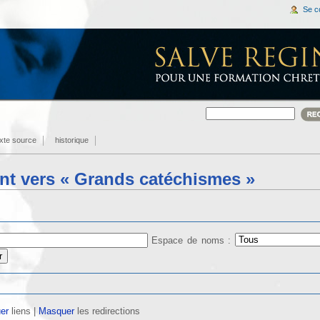
Se c
exte source
historique
nt vers « Grands catéchismes »
Espace de noms :
er
liens |
Masquer
les redirections