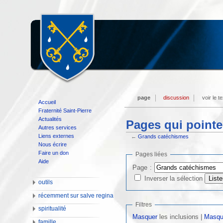
page
discussion
voir le t
Accueil
Fraternité Saint-Pierre
Actualités
Pages qui pointe
Autres services
Liens externes
←
Grands catéchismes
Nous écrire
Faire un don
Pages liées
Aide
Page :
Inverser la sélection
outils
récemment sur salve regina
Filtres
spiritualité
Masquer
les inclusions |
Masqu
famille