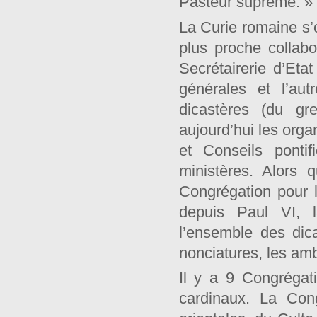
Pasteur suprême. » 
La Curie romaine s’o
plus proche collabo
Secrétairerie d’Eta
générales et l’au
dicastères (du g
aujourd’hui les orga
et Conseils ponti
ministères. Alors q
Congrégation pour la
depuis Paul VI, l
l’ensemble des dic
nonciatures, les am
Il y a 9 Congrégat
cardinaux. La Cong