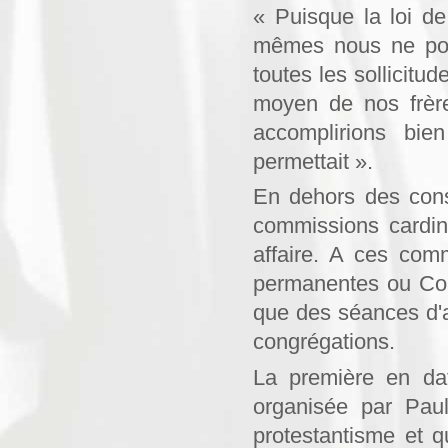
« Puisque la loi d
mêmes nous ne pou
toutes les sollicitu
moyen de nos frèr
accomplirions bien
permettait ».
En dehors des cons
commissions cardin
affaire. A ces com
permanentes ou Cong
que des séances d'app
congréga­tions.
La première en dat
organisée par Paul
protestantisme et q