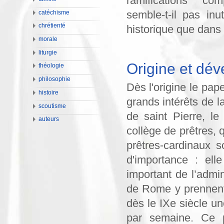
ramifications co
semble-t-il pas in
catéchisme
chrétienté
historique que dans 
morale
liturgie
Origine et dév
théologie
philosophie
Dès l'origine le pap
histoire
grands intérêts de la
scoutisme
de saint Pierre, l
auteurs
collège de prêtres, 
prêtres­-cardinaux
d'importance : ell
important de l’admi
de Rome y prennent 
dès le IXe siècle un
par semaine. Ce 