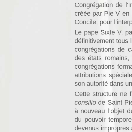
Congré­gation de l'I
créée par Pie V en 
Concile, pour l'inter
Le pape Sixte V, pa
définitivement tous 
congrégations de ca
des états romains, 
congré­gations for
attributions spéci
son autorité dans u
Cette structure ne 
consilio
de Saint Pie
à nouveau l’objet d
du pouvoir tempore
devenus impropres à