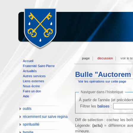
page
discussion
voir le t
Accueil
Fraternité Saint-Pierre
Actualités
Bulle "Auctorem 
Autres services
Liens externes
Voir les opérations sur cette page
Nous écrire
Faire un don
Naviguer dans l’historique
Aide
À partir de l'année (et précéden
Filtrer les
balises
:
outils
récemment sur salve regina
Diff de sélection : cochez les bo
spiritualité
Légende:
(actu)
= différence ave
mineure.
famille