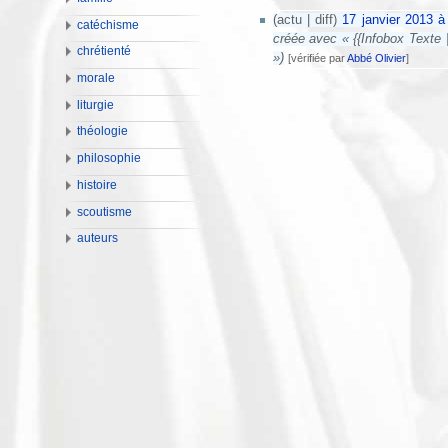
(actu | diff)
17 janvier 2013 à
catéchisme
créée avec « {{Infobox Texte 
chrétienté
»)
[vérifiée par
Abbé Olivier
]
morale
liturgie
théologie
philosophie
histoire
scoutisme
auteurs