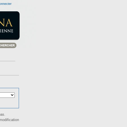
onnecter
bas.
odification