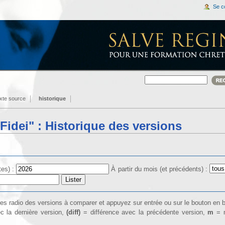
Se c
exte source
historique
Fidei" : Historique des versions
tes) :
À partir du mois (et précédents) :
îtes radio des versions à comparer et appuyez sur entrée ou sur le bouton en 
c la dernière version,
(diff)
= différence avec la précédente version,
m
= m