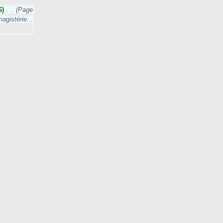
6)
‎
. .
(Page
gistérie...