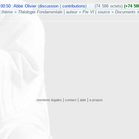
 00:50
‎
Abbé Olivier
(
discussion
|
contributions
)
‎
. .
(74 586 octets)
(+74 58
| thème = Théologie Fondamentale | auteur = Pie VI | source = Documents ma
|
|
|
mentions legales
contact
aide
a propos