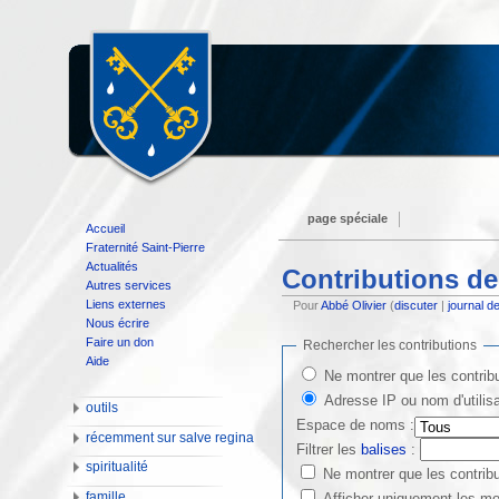
page spéciale
Accueil
Fraternité Saint-Pierre
Actualités
Contributions de 
Autres services
Liens externes
Pour
Abbé Olivier
(
discuter
|
journal d
Nous écrire
Faire un don
Rechercher les contributions
Aide
Ne montrer que les contrib
Adresse IP ou nom d'utilisa
outils
Espace de noms :
récemment sur salve regina
Filtrer les
balises
:
spiritualité
Ne montrer que les contribu
famille
Afficher uniquement les mo