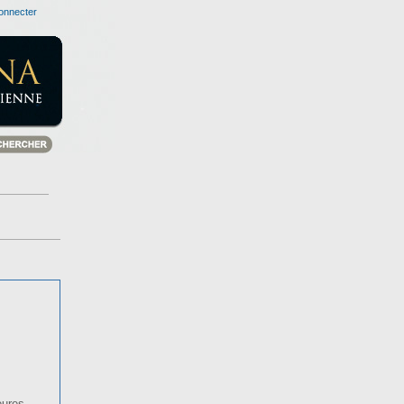
onnecter
eures