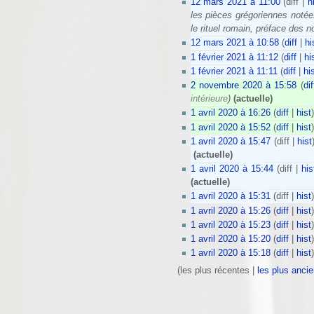
12 mars 2021 à 11:00
(diff |
h
les pièces grégoriennes notée
le rituel romain, préface des n
12 mars 2021 à 10:58
(
diff
|
hi
1 février 2021 à 11:12
(
diff
|
hi
1 février 2021 à 11:11
(
diff
|
hi
2 novembre 2020 à 15:58
(
dif
intérieure
)
(actuelle)
1 avril 2020 à 16:26
(
diff
|
hist
1 avril 2020 à 15:52
(
diff
|
hist
1 avril 2020 à 15:47
(diff |
hist
‎
(actuelle)
1 avril 2020 à 15:44
(diff |
his
(actuelle)
1 avril 2020 à 15:31
(diff |
hist
1 avril 2020 à 15:26
(
diff
|
hist
1 avril 2020 à 15:23
(
diff
|
hist
1 avril 2020 à 15:20
(
diff
|
hist
1 avril 2020 à 15:18
(
diff
|
hist
(les plus récentes |
les plus anci