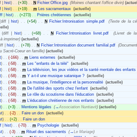
f |
hist
)
. .
(+30)
‎
. .
N
Fichier:Office.jpg
‎
(Moines chantant l'office divin)
(actuel
f
|
hist
)
. .
(+19)
‎
. .
m
Les sacramentaux
‎
(actuelle)
ff
|
hist
)
. .
(+273)
‎
. .
Prières chrétiennes
‎
(actuelle)
diff |
hist
)
. .
(+54)
‎
. .
N
Fichier:Intronisation simple.pdf
‎
(Texte de la c
elle)
(diff |
hist
)
. .
(+68)
‎
. .
N
Fichier:Intronisation livret.pdf
‎
(Livret de l
 à imprimer)
(actuelle)
iff |
hist
)
. .
(+78)
‎
. .
N
Fichier:Intronisation document familial.pdf
‎
(Document
du Sacré-Coeur en famille)
(actuelle)
t
)
. .
(-166)
‎
. .
m
Liens externes
‎
(actuelle)
t
)
. .
(-58)
‎
. .
m
Les "enfants de la télé"
‎
(actuelle)
t
)
. .
(-58)
‎
. .
m
La télévision, les jeux vidéos et la santé mentale des enfants
t
)
. .
(-58)
‎
. .
m
Y a-t-il une musique satanique ?
‎
(actuelle)
t
)
. .
(-58)
‎
. .
m
La musique, l'intelligence et la personnalité
‎
(actuelle)
t
)
. .
(-58)
‎
. .
m
De l'utilité des sports chez l'enfant
‎
(actuelle)
t
)
. .
(-58)
‎
. .
m
Le rôle du scoutisme dans l'éducation
‎
(actuelle)
t
)
. .
(-58)
‎
. .
m
L'éducation chrétienne de nos enfants
‎
(actuelle)
t
)
. .
(+3)
‎
. .
Mentions légales
‎
(
→
Association Nuntiavit
)
(actuelle)
st
)
. .
(-2)
‎
. .
Faire un don
‎
(actuelle)
st
)
. .
(+2)
‎
. .
Faire un don
‎
f
|
hist
)
. .
(-70)
‎
. .
m
Psychologie
‎
(actuelle)
st
)
. .
(-3)
‎
. .
m
Rituel des sacrements
‎
(
→
Le Mariage
)