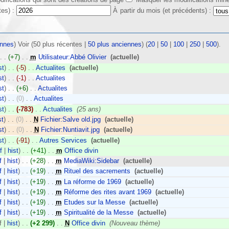
tes) :
À partir du mois (et précédents) :
ennes
) Voir (50 plus récentes |
50 plus anciennes
) (
20
|
50
|
100
|
250
|
500
).
. .
(+7)
‎
. .
m
Utilisateur:Abbé Olivier
‎
(actuelle)
st
)
. .
(-5)
‎
. .
Actualites
‎
(actuelle)
st
)
. .
(-1)
‎
. .
Actualites
‎
st
)
. .
(+6)
‎
. .
Actualites
‎
st
)
. .
(0)
‎
. .
Actualites
‎
st
)
. .
(-783)
‎
. .
Actualites
‎
(25 ans)
st
)
. .
(0)
‎
. .
N
Fichier:Salve old.jpg
‎
(actuelle)
st
)
. .
(0)
‎
. .
N
Fichier:Nuntiavit.jpg
‎
(actuelle)
st
)
. .
(-91)
‎
. .
Autres Services
‎
(actuelle)
f
|
hist
)
. .
(+41)
‎
. .
m
Office divin
‎
f
|
hist
)
. .
(+28)
‎
. .
m
MediaWiki:Sidebar
‎
(actuelle)
f
|
hist
)
. .
(+19)
‎
. .
m
Rituel des sacrements
‎
(actuelle)
f
|
hist
)
. .
(+19)
‎
. .
m
La réforme de 1969
‎
(actuelle)
f
|
hist
)
. .
(+19)
‎
. .
m
Réforme des rites avant 1969
‎
(actuelle)
f
|
hist
)
. .
(+19)
‎
. .
m
Etudes sur la Messe
‎
(actuelle)
f
|
hist
)
. .
(+19)
‎
. .
m
Spiritualité de la Messe
‎
(actuelle)
f |
hist
)
. .
(+2 299)
‎
. .
N
Office divin
‎
(Nouveau thème)