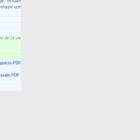
ge, incluant
éveloppé que
té de la vie
epolcro.PDF
issale.PDF
‎