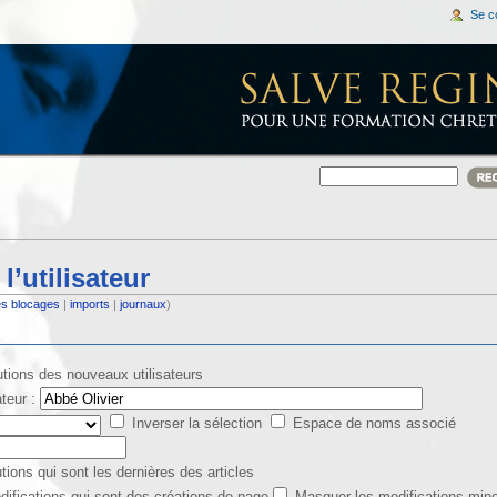
Se c
l’utilisateur
es blocages
|
imports
|
journaux
)
utions des nouveaux utilisateurs
teur :
Inverser la sélection
Espace de noms associé
tions qui sont les dernières des articles
difications qui sont des créations de page
Masquer les modifications min