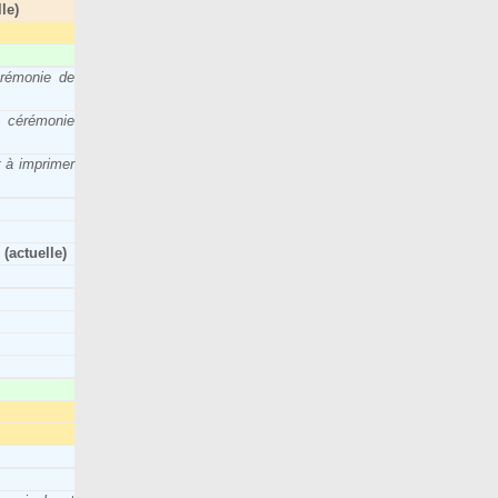
le)
érémonie de
a cérémonie
 à imprimer
‎
(actuelle)