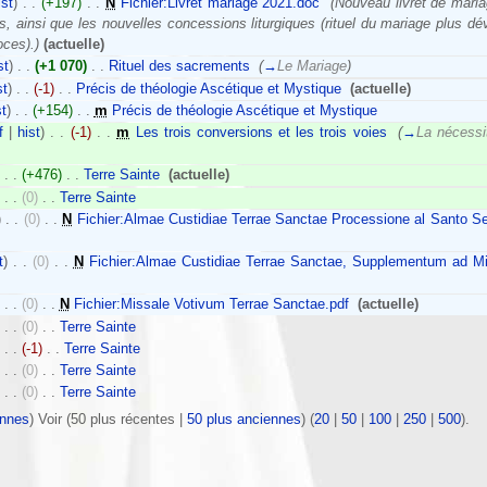
ist
)
. .
(+197)
‎
. .
N
Fichier:Livret mariage 2021.doc
‎
(Nouveau livret de maria
s, ainsi que les nouvelles concessions liturgiques (rituel du mariage plus d
oces).)
(actuelle)
st
)
. .
(+1 070)
‎
. .
Rituel des sacrements
‎
(
→
Le Mariage
)
st
)
. .
(-1)
‎
. .
Précis de théologie Ascétique et Mystique
‎
(actuelle)
st
)
. .
(+154)
‎
. .
m
Précis de théologie Ascétique et Mystique
‎
f
|
hist
)
. .
(-1)
‎
. .
m
Les trois conversions et les trois voies
‎
(
→
La nécessi
)
. .
(+476)
‎
. .
Terre Sainte
‎
(actuelle)
)
. .
(0)
‎
. .
Terre Sainte
‎
)
. .
(0)
‎
. .
N
Fichier:Almae Custidiae Terrae Sanctae Processione al Santo S
t
)
. .
(0)
‎
. .
N
Fichier:Almae Custidiae Terrae Sanctae, Supplementum ad M
)
. .
(0)
‎
. .
N
Fichier:Missale Votivum Terrae Sanctae.pdf
‎
(actuelle)
)
. .
(0)
‎
. .
Terre Sainte
‎
)
. .
(-1)
‎
. .
Terre Sainte
‎
)
. .
(0)
‎
. .
Terre Sainte
‎
)
. .
(0)
‎
. .
Terre Sainte
‎
ennes
) Voir (50 plus récentes |
50 plus anciennes
) (
20
|
50
|
100
|
250
|
500
).