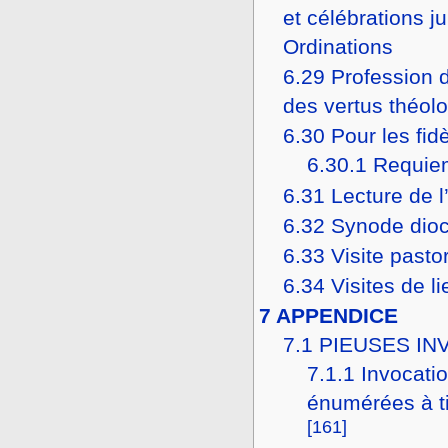
et célébrations ju
Ordinations
6.29
Profession d
des vertus théol
6.30
Pour les fid
6.30.1
Requie
6.31
Lecture de l
6.32
Synode dio
6.33
Visite pasto
6.34
Visites de l
7
APPENDICE
7.1
PIEUSES IN
7.1.1
Invocatio
énumérées à t
[161]