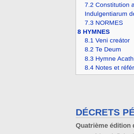
7.2
Constitution 
Indulgentiarum d
7.3
NORMES
8
HYMNES
8.1
Veni creátor
8.2
Te Deum
8.3
Hymne Acath
8.4
Notes et réfé
DÉCRETS PÉ
Quatrième édition 