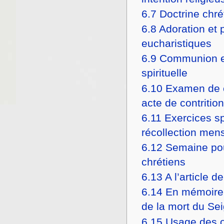
6.7
Doctrine chré
6.8
Adoration et 
eucharistiques
6.9
Communion eu
spirituelle
6.10
Examen de 
acte de contrition
6.11
Exercices spi
récollection men
6.12
Semaine pou
chrétiens
6.13
A l’article d
6.14
En mémoire 
de la mort du Se
6.15
Usage des o