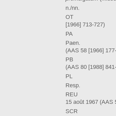
n./nn. nor
OT Dé
[1966] 713-727)
PA Pénitence
Paen. Paul 
(AAS 58 [1966] 177
PB Jean-Pau
(AAS 80 [1988] 841
PL Migne
Resp. Ré
REU Paul V
15 août 1967 (AAS 
SCR Sacrée C