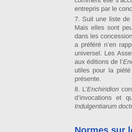
comment elle s’acco
entrepris par le con
7. Suit une liste d
Mais elles sont p
dans les concessions
a préféré n’en rap
universel. Les Asse
aux éditions de l’
Enc
utiles pour la piété
présente.
8. L’
Enchiridion
con
d’invocations et q
Indulgentiarum
doct
Normes sur l