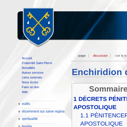
page
discussion
voir le t
Accueil
Fraternité Saint-Pierre
Actualités
Enchiridion
Autres services
Liens externes
Nous écrire
Sommair
Faire un don
Aide
1
DÉCRETS PÉNIT
outils
APOSTOLIQUE
récemment sur salve regina
1.1
PÉNITENCER
spiritualité
APOSTOLIQUE
famille