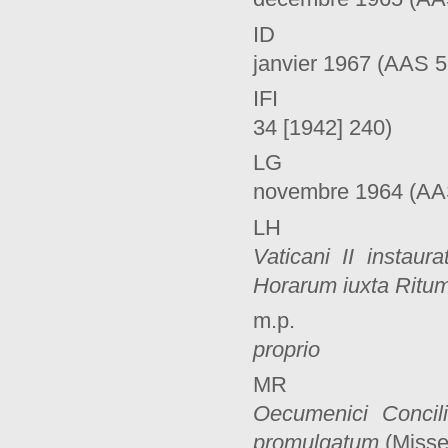
ID Paul V
janvier 1967 (AAS 5
IFI SPA,
34 [1942] 240)
LG Consti
novembre 1964 (AAS
L
Vaticani II instaur
Horarum iuxta Rit
m.p. Lettre 
proprio
M
Oecumenici Concili
promulgatum
(Misse