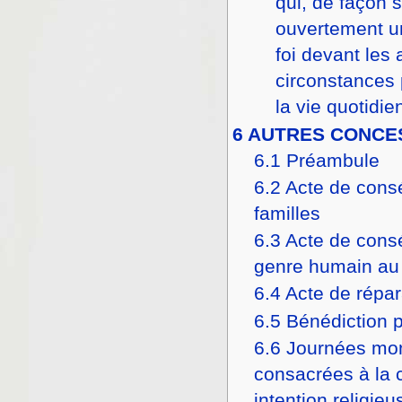
qui, de façon 
ouvertement u
foi devant les
circonstances 
la vie quotidie
6
AUTRES CONCE
6.1
Préambule
6.2
Acte de cons
familles
6.3
Acte de cons
genre humain au 
6.4
Acte de répar
6.5
Bénédiction 
6.6
Journées mo
consacrées à la 
intention religieu