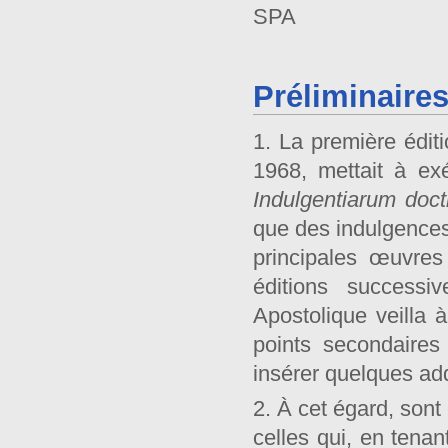
SPA Sacrée Pé
Préliminaire
1. La première édit
1968, mettait à ex
Indulgentiarum
doct
que des indulgences 
principales œuvres
éditions successiv
Apostolique veilla à
points secondaires
insérer quelques add
2. À cet égard, son
celles qui, en tenan