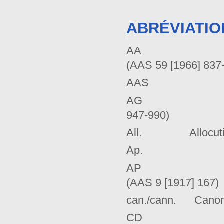
ABRÉVIATIO
AA Déc
(AAS 59 [1966] 837
AA
AG Déc
947-990)
All. Allocuti
Ap. Apost
AP Benoît
(AAS 9 [1917] 167)
can./cann. Canon
CD Dé