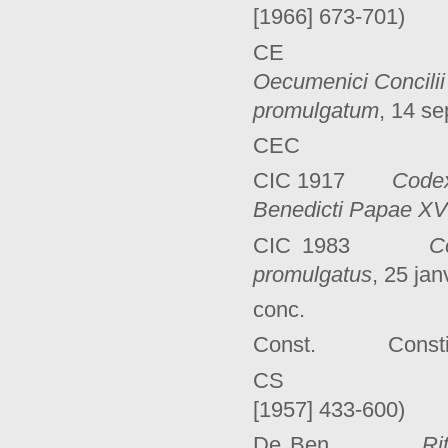
[1966] 673-701)
C
Oecumenici Concilii 
promulgatum
, 14 s
CE
CIC 1917
Codex
Benedicti Papae XV 
CIC 1983
C
promulgatus
, 25 jan
conc. conc
Const. Constit
CS Pie X
[1957] 433-600)
De Ben.
Ri