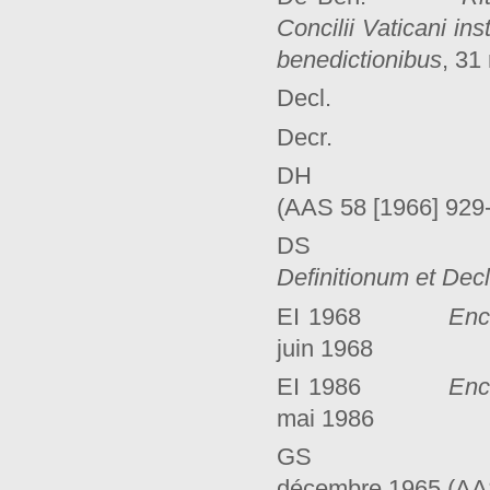
Concilii Vaticani in
benedictionibus
, 31
Decl. Décl
Decr. Dé
DH Décla
(AAS 58 [1966] 929
DS Denzing
Definitionum et Dec
EI 1968
Enc
juin 1968
EI 1986
Enc
mai 1986
GS Consti
décembre 1965 (AAS