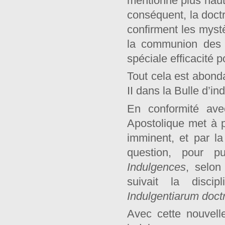
mentionné plus haut,
conséquent, la doctr
confirment les myst
la communion des s
spéciale efficacité p
Tout cela est abon
II dans la Bulle d’in
En conformité ave
Apostolique met à pr
imminent, et par l
question, pour pu
Indulgences
, selon
suivait la discip
Indulgentiarum
doct
Avec cette nouvelle