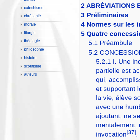
2
ABRÉVIATIONS 
catéchisme
3
Préliminaires
chrétienté
4
Normes sur les 
morale
5
Quatre concessi
liturgie
5.1
Préambule
théologie
philosophie
5.2
CONCESSIO
histoire
5.2.1
I. Une i
scoutisme
partielle est a
auteurs
qui, accomplis
et supportant 
la vie, élève 
avec une humb
ajoutant, ne se
mentalement, 
[37]
invocation
.