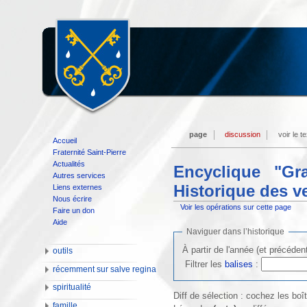
page
discussion
voir le t
Accueil
Fraternité Saint-Pierre
Actualités
Encyclique "Gr
Autres services
Historique des v
Liens externes
Nous écrire
Voir les opérations sur cette page
Faire un don
Aide
Naviguer dans l’historique
À partir de l'année (et précéden
outils
Filtrer les
balises
:
récemment sur salve regina
spiritualité
Diff de sélection : cochez les bo
famille