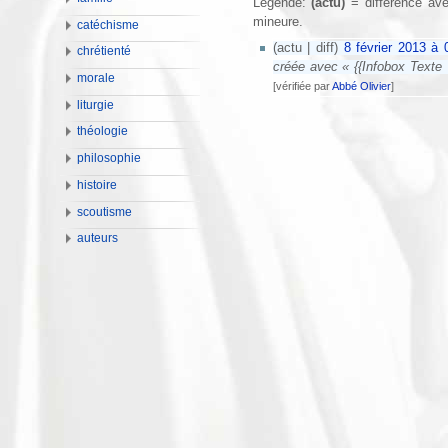
Légende:
(actu)
= différence ave
mineure.
catéchisme
(actu | diff)
8 février 2013 à 
chrétienté
créée avec « {{Infobox Texte |
morale
[vérifiée par
Abbé Olivier
]
liturgie
théologie
philosophie
histoire
scoutisme
auteurs