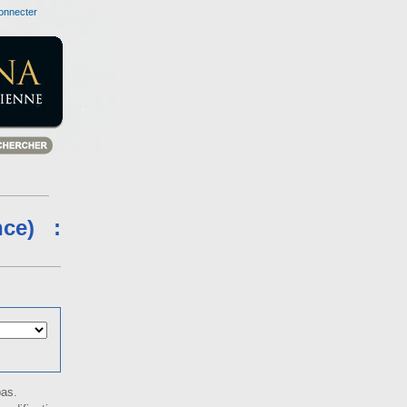
onnecter
nce) :
bas.