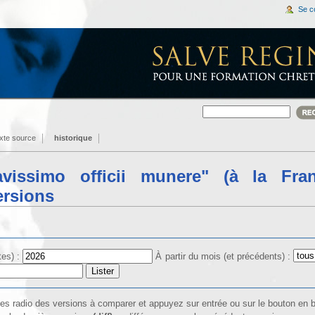
Se c
exte source
historique
avissimo officii munere" (à la Fra
ersions
tes) :
À partir du mois (et précédents) :
îtes radio des versions à comparer et appuyez sur entrée ou sur le bouton en 