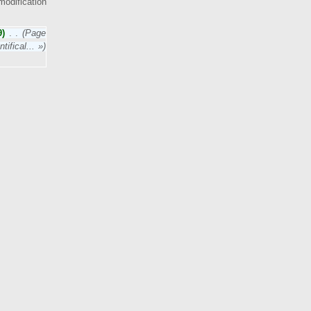
odification
9)
‎
. .
(Page
ifical... »)