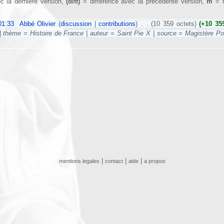
c la dernière version,
(diff)
= différence avec la précédente version,
m
= m
01:33
‎
Abbé Olivier
(
discussion
|
contributions
)
‎
. .
(10 359 octets)
(+10 35
 thème = Histoire de France | auteur = Saint Pie X | source = Magistère Pont
|
|
|
mentions legales
contact
aide
a propos