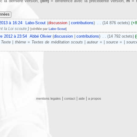
c la dernière version,
(diff)
= différence avec la précédente version,
m
= m
 2013 à 16:24
‎
Labo-Scout
(
discussion
|
contributions
)
‎
. .
(14 876 octets)
(+8
 la Loi scoute:
)
[vérifiée par
Labo-Scout
]
e 2012 à 23:54
‎
Abbé Olivier
(
discussion
|
contributions
)
‎
. .
(14 792 octets)
Texte | thème = Textes de méditation scouts | auteur = | source = | source
|
|
|
mentions legales
contact
aide
a propos