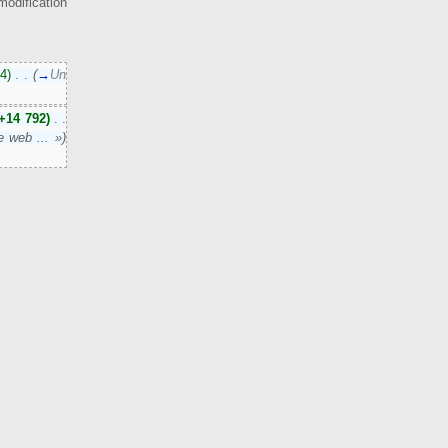
odification
4)
‎
. .
(
→
Un
(+14 792)
‎
. .
 web ... »)