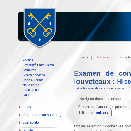
page
discussion
voir le t
Accueil
Fraternité Saint-Pierre
Actualités
Examen de cons
Autres services
louveteaux : His
Liens externes
Nous écrire
Voir les opérations sur cette page
Faire un don
Aide
Naviguer dans l’historique
À partir de l'année (et précéden
outils
Filtrer les
balises
:
récemment sur salve regina
spiritualité
Diff de sélection : cochez les bo
famille