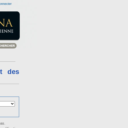
onnecter
t des
bas.