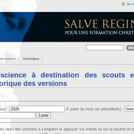
Se c
exte source
historique
cience à destination des scouts e
torique des versions
tes) :
À partir du mois (et précédents) :
îtes radio des versions à comparer et appuyez sur entrée ou sur le bouton en 