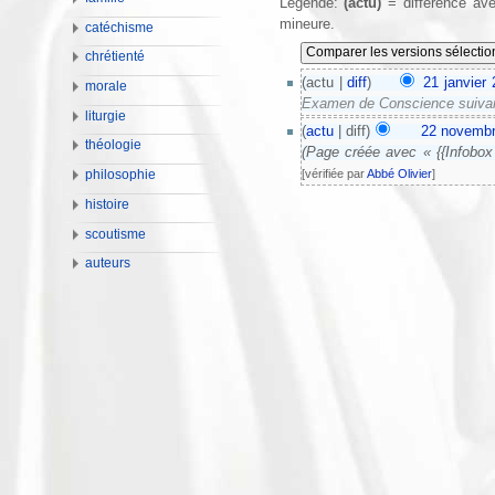
Légende:
(actu)
= différence ave
mineure.
catéchisme
chrétienté
(actu |
diff
)
21 janvier
morale
Examen de Conscience suivant
liturgie
(
actu
| diff)
22 novembr
théologie
(Page créée avec « {{Infobox 
[vérifiée par
Abbé Olivier
]
philosophie
histoire
scoutisme
auteurs