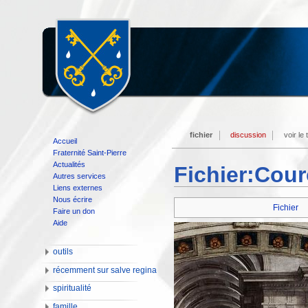
fichier
discussion
voir le
Accueil
Fraternité Saint-Pierre
Actualités
Fichier:Cou
Autres services
Liens externes
Nous écrire
Fichier
Faire un don
Aide
outils
récemment sur salve regina
spiritualité
famille