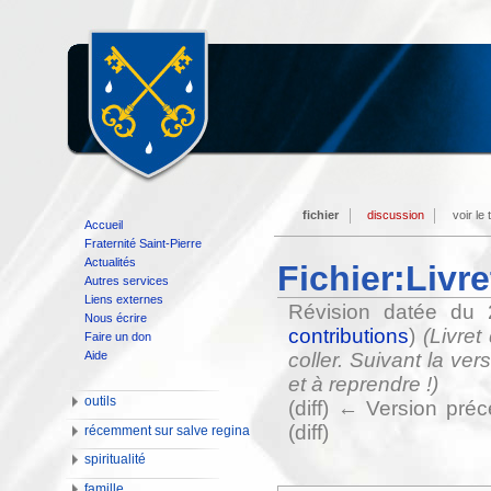
fichier
discussion
voir le
Accueil
Fraternité Saint-Pierre
Actualités
Fichier:Livr
Autres services
Liens externes
Révision datée du 
Nous écrire
contributions
)
(Livret
Faire un don
Aide
coller. Suivant la ve
et à reprendre !)
outils
(diff) ← Version préc
(diff)
récemment sur salve regina
spiritualité
famille