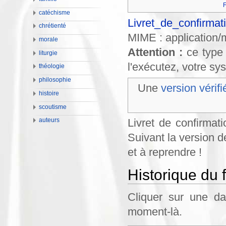
F
catéchisme
Livret_de_confirmat
chrétienté
MIME :
application
morale
Attention :
ce type 
liturgie
l'exécutez, votre s
théologie
philosophie
Une
version vérifi
histoire
scoutisme
Livret de confirmati
auteurs
Suivant la version d
et à reprendre !
Historique du f
Cliquer sur une dat
moment-là.