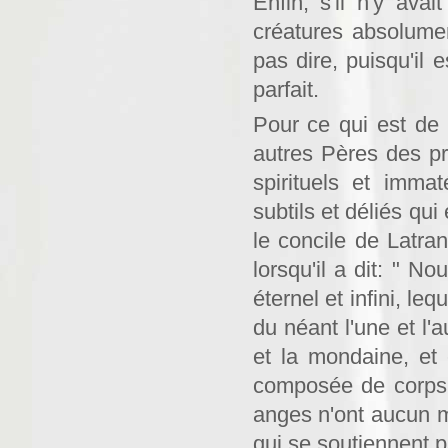
Enfin, s'il n'y av
créatures absolume
pas dire, puisqu'il 
parfait.
Pour ce qui est de 
autres Pères des pre
spirituels et imma
subtils et déliés qu
le concile de Latran
lorsqu'il a dit: " N
éternel et infini, l
du néant l'une et l'au
et la mondaine, et
composée de corps e
anges n'ont aucun m
qui se soutiennent p