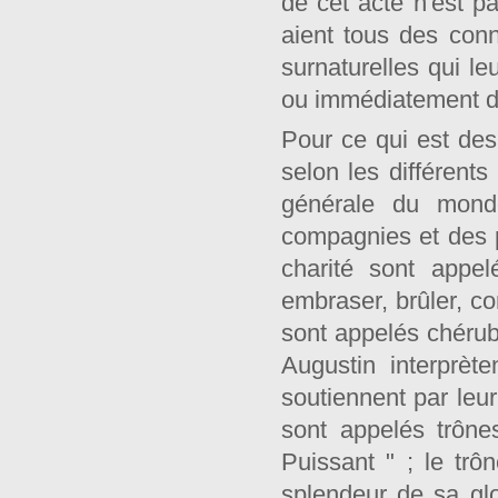
de cet acte n'est pa
aient tous des con
surnaturelles qui le
ou immédiatement de 
Pour ce qui est des
selon les différents
générale du monde
compagnies et des p
charité sont appel
embraser, brûler, c
sont appelés chérub
Augustin interprèt
soutiennent par leur
sont appelés trône
Puissant " ; le trôn
splendeur de sa glo