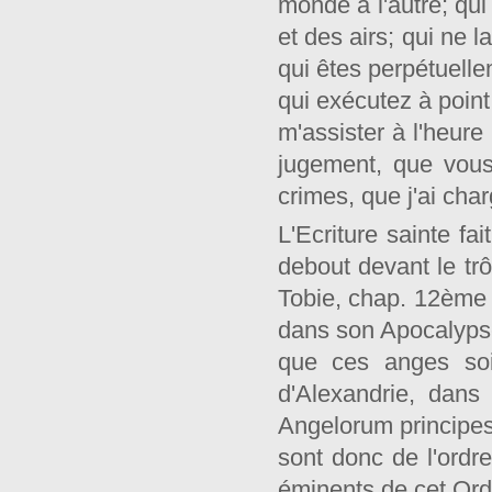
monde à l'autre; qui
et des airs; qui ne
qui êtes perpétuell
qui exécutez à poin
m'assister à l'heur
jugement, que vous
crimes, que j'ai cha
L'Ecriture sainte fa
debout devant le tr
Tobie, chap. 12ème ,
dans son Apocalypse,
que ces anges soi
d'Alexandrie, dans
Angelorum principes:
sont donc de l'ordr
éminents de cet Ord