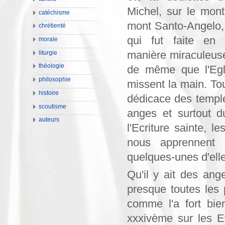
Michel, sur le mont
catéchisme
mont Santo-Angelo, 
chrétienté
qui fut faite en 
morale
manière miraculeuse
liturgie
théologie
de même que l'Egl
philosophie
missent la main. Tou
histoire
dédicace des temples
scoutisme
anges et surtout 
auteurs
l'Ecriture sainte, l
nous apprennent t
quelques-unes d'elles
Qu'il y ait des ange
presque toutes les 
comme l'a fort bie
xxxivème sur les E