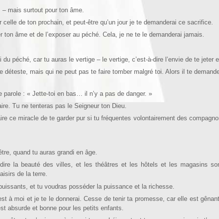
s – mais surtout pour ton âme.
 celle de ton prochain, et peut-être qu’un jour je te demanderai ce sacrifice.
er ton âme et de l’exposer au péché. Cela, je ne te le demanderai jamais.
 du péché, car tu auras le vertige – le vertige, c’est-à-dire l’envie de te jeter 
e déteste, mais qui ne peut pas te faire tomber malgré toi. Alors il te demande
e parole : « Jette-toi en bas… il n’y a pas de danger. »
aire. Tu ne tenteras pas le Seigneur ton Dieu.
ire ce miracle de te garder pur si tu fréquentes volontairement des compagno
-être, quand tu auras grandi en âge.
-dire la beauté des villes, et les théâtres et les hôtels et les magasins 
isirs de la terre.
uissants, et tu voudras posséder la puissance et la richesse.
a est à moi et je te le donnerai. Cesse de tenir ta promesse, car elle est gênan
 est absurde et bonne pour les petits enfants.