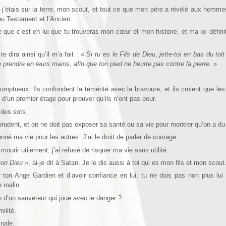
nd j’étais sur la terre, mon scout, et tout ce que mon père a révélé aux homm
u Testament et l’Ancien.
que c’est en lui que tu trouveras mon cœur et mon histoire, et ma loi définit
e dira ainsi qu’il m’a fait : «
Si
tu es le Fils de Dieu
,
jette-toi en bas du toi
 prendre en leurs mains
,
afin que ton pied ne heurte pas contre la pierre
. »
mptueux. Ils confondent la témérité avec la bravoure, et ils croient que le
 d’un premier étage pour prouver qu’ils n’ont pas peur.
des sots.
rudent, et on ne doit pas exposer sa santé ou sa vie pour montrer qu’on a du
donné ma vie pour les autres. J’ai le droit de parler de courage.
mourir utilement,
j’ai refusé de risquer ma vie sans utilité.
ton Dieu
»,
ai-je dit à Satan. Je le dis aussi à toi qui es mon fils et mon scout
r ton Ange Gardien et d’avoir confiance en lui, tu ne dois pas non plus lui
e malin.
n d’un sauveteur qui joue avec le danger ?
ilité.
nale.