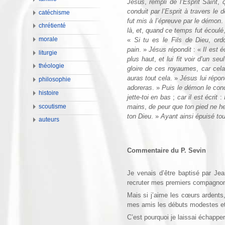
Jésus
,
rempli de l’Esprit Saint
,
q
conduit par l’Esprit à travers le 
catéchisme
fut mis à l’épreuve par le démon
.
chrétienté
là
,
et
,
quand ce temps fut écoulé
morale
«
Si tu es le Fils de Dieu
,
ordo
pain
. »
Jésus répondit
:
«
Il est é
liturgie
plus haut
,
et lui fit voir d’un se
théologie
gloire de ces royaumes
,
car cela
auras tout cela
. »
Jésus lui répon
philosophie
adoreras
. »
Puis le démon le cond
histoire
jette-toi en bas
;
car il est écrit
:
I
scoutisme
mains
,
de peur que ton pied ne he
ton Dieu
. »
Ayant ainsi épuisé tou
auteurs
Commentaire du P. Sevin
Je venais d’être baptisé par Je
recruter mes premiers compagnons
Mais si j’aime les cœurs ardents,
mes amis les débuts modestes et, 
C’est pourquoi je laissai échapper 