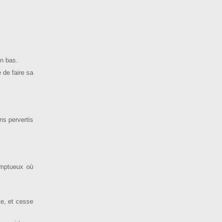
en bas.
 de faire sa
ns pervertis
somptueux où
te, et cesse