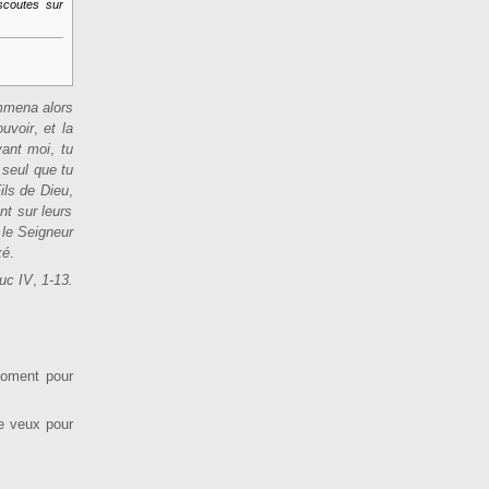
scoutes sur
mena alors
ouvoir
,
et la
vant moi
,
tu
i seul que tu
Fils de Dieu
,
nt sur leurs
 le Seigneur
xé
.
uc IV
,
1-13.
moment pour
je veux pour