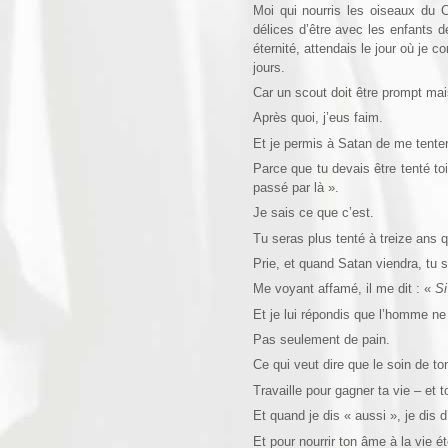
Moi qui nourris les oiseaux du C
délices d’être avec les enfants 
éternité, attendais le jour où je 
jours.
Car un scout doit être prompt ma
Après quoi, j’eus faim.
Et je permis à Satan de me tenter
Parce que tu devais être tenté to
passé par là ».
Je sais ce que c’est.
Tu seras plus tenté à treize ans qu
Prie, et quand Satan viendra, tu s
Me voyant affamé, il me dit : «
Si
Et je lui répondis que l’homme ne
Pas seulement de pain.
Ce qui veut dire que le soin de to
Travaille pour gagner ta vie – et t
Et quand je dis « aussi », je dis d
Et pour nourrir ton âme à la vie ét