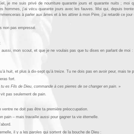
iel, je me suis privé de nourriture quarante jours et quarante nuits ; moi 
des hommes, j’ai vécu quarante jours avec les fauves. Moi qui, depuis trent
commencerais à parler aux âmes et à les attirer à mon Père, j’ai retardé ce jour
is non pas empressé.
.
i aussi, mon scout, et que
je ne voulais pas que tu dises en parlant de moi : 
’à huit, et plus à dix-sept qu’à treize. Tu ne dois pas en avoir peur, mais te p
eras fort.
 tu es Fils de Dieu
,
commande à ces pierres de se changer en pain
. »
 vit pas seulement de pain.
n ventre ne doit pas être ta première préoccupation.
on pain – mais travaille aussi pour gagner ta vie éternelle.
’abord.
ernelle, il y a les paroles qui sortent de la bouche de Dieu :