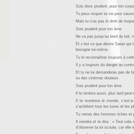
Sois donc prudent, pour ton corp
Tu peux risquer ta vie pour sauver
Mais tu n’as pas le droit de risqu
Sois prudent pour ton âme.
Ne va pas jusqu’au bord du toit, ni
Et c’est ce que désire Satan qui t
besogne toi-même.
Tu le reconnaîtras toujours à cett
Il y a toujours du danger au contr
Et tu ne lui demanderas pas de fa
ou des cinémas douteux.
Sois prudent pour ton âme.
Il te tentera aussi, plus tard peut
Il te montrera
le monde
,
c’est-à
s’achètent tous les luxes et les pla
Tu verras des hommes riches et p
Il viendra et te dira : « Tout cel
d’observer ta loi scoute, car elle