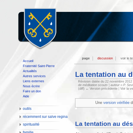
page
discussion
voir le t
Accueil
Fraternité Saint-Pierre
Actualités
La tentation au d
Autres services
Liens externes
Révision datée du 22 novembre 2012
de méditation scouts | auteur = P. Sevin
Nous écrire
(diff) ← Version précédente | Voir la ve
Faire un don
Aide
Une
version vérifiée
d
outils
récemment sur salve regina
La tentation au dés
spiritualité
famille