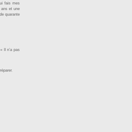
qui fais mes
e ans et une
 de quarante
« Il n’a pas
réparer.