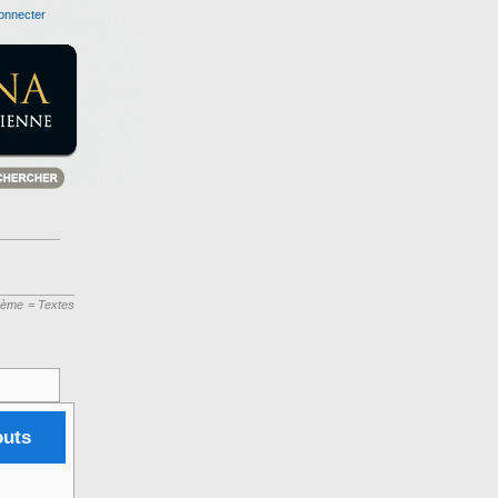
onnecter
thème = Textes
outs