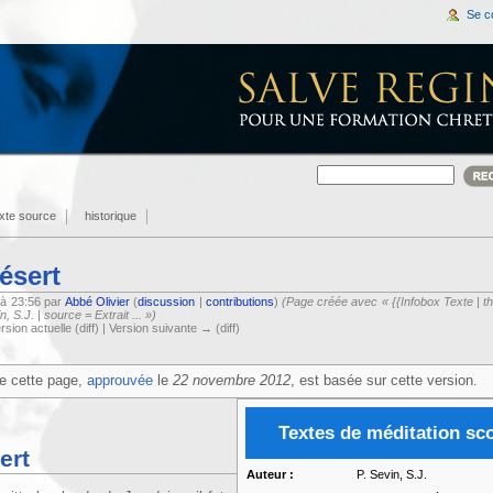
Se c
exte source
historique
ésert
 à 23:56 par
Abbé Olivier
(
discussion
|
contributions
)
(Page créée avec « {{Infobox Texte | 
, S.J. | source = Extrait ... »)
rsion actuelle (diff) | Version suivante → (diff)
e cette page,
approuvée
le
22 novembre 2012
, est basée sur cette version.
Textes de méditation sc
ert
Auteur :
P. Sevin, S.J.