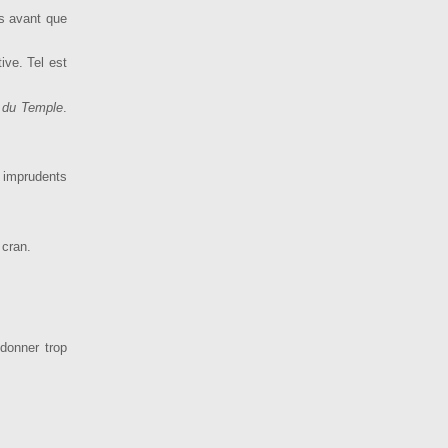
es avant que
ive. Tel est
t du Temple
.
s imprudents
 cran.
.
 donner trop