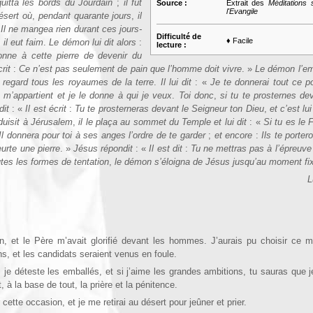
uitta les bords du Jourdain
;
il fut
Source :
Extrait des
Méditations 
l'Evangile
désert où
,
pendant quarante jours
,
il
Il ne mangea rien durant ces jours-
Difficulté de
♦ Facile
,
il eut faim
.
Le démon lui dit alors
:
lecture :
nne à cette pierre de devenir du
crit
:
Ce n’est pas seulement de pain que l’homme doit vivre
. »
Le démon l’em
ul regard tous les royaumes de la terre
.
Il lui dit
:
«
Je te donnerai tout ce p
 m’appartient et je le donne à qui je veux
.
Toi donc
,
si tu te prosternes de
dit
:
«
Il est écrit
:
Tu te prosterneras devant le Seigneur ton Dieu
,
et c’est lu
uisit à Jérusalem
,
il le plaça au sommet du Temple et lui dit
:
«
Si tu es le 
l donnera pour toi à ses anges l’ordre de te garder
;
et encore
:
Ils te portero
urte une pierre
. »
Jésus répondit
:
«
Il est dit
:
Tu ne mettras pas à l’épreuve
tes les formes de tentation
,
le démon s’éloigna de Jésus jusqu’au moment fi
L
an, et le Père m’avait glorifié devant les hommes. J’aurais pu choisir ce 
, et les candidats seraient venus en foule.
 je déteste les emballés, et si j’aime les grandes ambitions, tu sauras que 
à la base de tout, la prière et la pénitence.
cette occasion, et je me retirai au désert pour jeûner et prier.